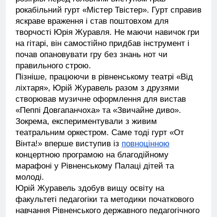
рокабільний гурт «Містер Твістер». Гурт справив
яскраве враження і став поштовхом для
творчості Юрія Журавля. Не маючи навичок гри
на гітарі, він самостійно придбав інструмент і
почав опановувати гру без знань нот чи
правильного строю.
Пізніше, працюючи в рівненському театрі «Від
ліхтаря», Юрій Журавель разом з друзями
створював музичне оформлення для вистав
«Пеппі Довгапанчоха» та «Звичайне диво».
Зокрема, експериментували з живим
театральним оркестром. Саме тоді гурт «От
Вінта!» вперше виступив із
повноцінною
концертною програмою на благодійному
марафоні у Рівненському Палаці дітей та
молоді.
Юрій Журавель здобув вищу освіту на
факультеті педагогіки та методики початкового
навчання Рівненського державного педагогічного