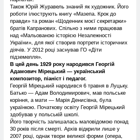
Також Юрій Журавель знаний як художник. Його
роботи ілюструють книгу «Мазепа. Крок до
правди» та роман «Щоденник моєї секретарки»
братів Капранових. Спільно з ними працював
над «Мальованою історією Незалежності
України», для якої створив портрети історичних
діячів. У 2012 році заснував ГО «Діти
підземелля».
В цей день 1929 року народився Георгій
Адамович Мірецький — український
композитор, піаніст і педагог.
Георгій Мірецький народився 6 травня в Луцьку.
Батько — Адам Володимирович, мав польське
коріння, а мати — Марія Денисівна, була
українкою. Початкову освіту Георгій Мірецький
здобував у польській школі.
Його творчість залишалась маловідомою понад
30 років після смерті. Архів відкрили лише у
2007 році, однак твори великої форми (опера,