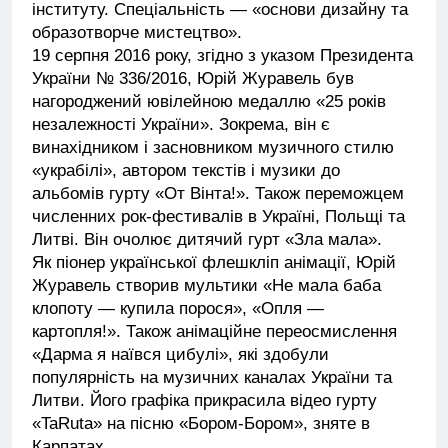
інституту. Спеціальність — «основи дизайну та
образотворче мистецтво».
19 серпня 2016 року, згідно з указом Президента
України № 336/2016, Юрій Журавель був
нагороджений ювілейною медаллю «25 років
незалежності України». Зокрема, він є
винахідником і засновником музичного стилю
«украбілі», автором текстів і музики до
альбомів гурту «От Вінта!». Також переможцем
численних рок-фестивалів в Україні, Польщі та
Литві. Він очолює дитячий гурт «Зла мала».
Як піонер української флешкліп анімації, Юрій
Журавель створив мультики «Не мала баба
клопоту — купила порося», «Опля —
картопля!». Також анімаційне переосмислення
«Дарма я наївся цибулі», які здобули
популярність на музичних каналах України та
Литви. Його графіка прикрасила відео гурту
«TaRuta» на пісню «Бором-Бором», зняте в
Карпатах.