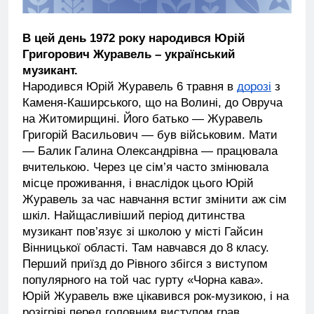
В цей день 1972 року народився Юрій
Григорович Журавель – український
музикант.
Народився Юрій Журавель 6 травня в
дорозі
з
Каменя-Каширського, що на Волині, до Овруча
на Житомирщині. Його батько — Журавель
Григорій Васильович — був військовим. Мати
— Балик Галина Олександрівна — працювала
вчителькою. Через це сім’я часто змінювала
місце проживання, і внаслідок цього Юрій
Журавель за час навчання встиг змінити аж сім
шкіл. Найщасливіший період дитинства
музикант пов’язує зі школою у місті Гайсин
Вінницької області. Там навчався до 8 класу.
Перший приїзд до Рівного збігся з виступом
популярного на той час гурту «Чорна кава».
Юрій Журавель вже цікавився рок-музикою, і на
розігріві перед головним виступом грав