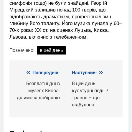
симфонія тощо) не були знайдені. Георгій
Мірецький залишив понад 100 творів, що
відображають драматизм, професіоналізм і
глибину його таланту. Його музика лунала у 60–
70-х роках ХХ ст. на сценах Луцька, Києва,
Львова, включно з телебаченням.
Позначено:
в цей день
Попередній:
Наступний:
Навігація
записів
Безплатні дні в
В цей день:
музеях Києва:
культурні події 7
ділимося добіркою
травня – що
відбулося