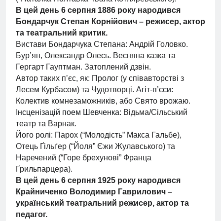
В цей день 6 серпня 1886 року народився
Бондарчук Степан Корнійович
– режисер, актор
та театральний критик.
Вистави Бондарчука Степана: Андрій Головко.
Бур’ян, Олександр Олесь. Весняна казка та
Гергарт Гауптман. Затоплений дзвін.
Автор таких пʼєс, як: Пролог (у співавторстві з
Лесем Курбасом) та Чудотворці.
Агіт-п’єси:
Колектив комнезаможників, або Свято врожаю.
Інсценізацій поем Шевченка:
Відьма/Сільський
театр та Варнак.
Його ролі: Парох (“Молодість” Макса Гальбе),
Отець Ґільґер (“Йоля” Єжи Жулавського) та
Наречений (“Горе брехунові” Франца
Ґрильпарцера).
В цей день 6 серпня 1925 року народився
Крайниченко Володимир Гаврилович
–
український театральний режисер, актор та
педагог.