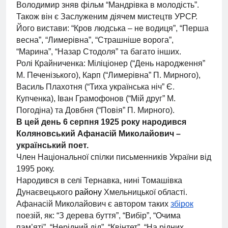
Володимир зняв фільм “Мандрівка в молодість”.
Також він є Заслуженим діячем мистецтв УРСР.
Його вистави: “Кров люд­ська – не водиця”, “Перша
вес­на”, “Лимерівна”, “Страш­ні­ше ворога”,
“Марина”, “Назар Сто­до­ля” та багато інших.
Ролі Крайниченка: Міліціонер (“День народження”
М. Печенізького), Кар­п (“Лимерівна” П. Мирного),
Василь Плахотня (“Тиха українська ніч” Є.
Купченка), Іван Грамофонов (“Мій друг” М.
Погодіна) та Довб­ня (“Повія” П. Мирного).
В цей день 6 серпня 1925 року народився
Коляновський Афанасій Миколайович
–
український поет.
Член Національної спілки письменників України від
1995 року.
Народився в селі Тернавка, нині Томашівка
Дунаєвецького
району
Хмельницької області.
Афанасій Миколайович є автором таких
збірок
поезій, як: “З дерева буття”, “Вибір”, “Очима
пам’яті”, “Нерідний дід”, “Квінтет”, “На рідних