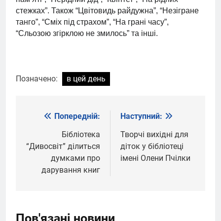
стежках”. Також “Цвітовидь райдужна”, “Незігране
танго”, “Сміх під страхом”, “На грані часу”,
“Сльозою згірклою не змилось” та інші.
Позначено:
в цей день
Попередній:
Наступний:
Навігація
записів
Бібліотека
Творчі вихідні для
“Дивосвіт” ділиться
діток у бібліотеці
думками про
імені Олени Пчілки
дарування книг
Пов'язані новини