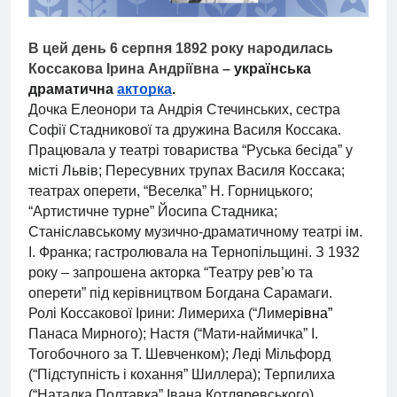
В цей день 6 серпня 1892 року народилась
Коссакова Ірина Андріївна –
українська
драматична
акторка
.
Дочка Елеонори та Андрія Стечинських, сестра
Софії Стадникової та дружина Василя Коссака.
Працювала у театрі товариства “Руська бесіда” у
місті Львів; Пересувних трупах Василя Коссака;
театрах оперети, “Веселка” Н. Горницького;
“Артистичне турне” Йосипа Стадника;
Станіславському музично-драматичному театрі ім.
І. Франка; гастролювала на Тернопільщині. З 1932
року – запрошена акторка “Театру рев’ю та
оперети” під керівництвом Богдана Сарамаги.
Ролі Коссакової Ірини: Лимериха (“Лиме
рівна”
Панаса Мирного); Настя (“Мати-наймичка” І.
Тогобочного за Т. Шевченком); Леді Мільфорд
(“Підступність і кохання” Шиллера); Терпилиха
(“Наталка Полтавка” Івана Котляревського).