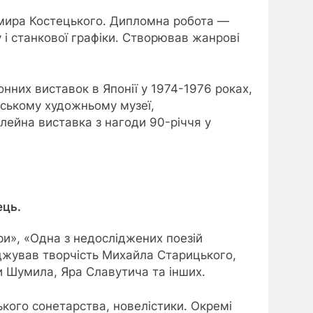
имира Костецького. Дипломна робота —
 і станкової графіки. Створював жанрові
онних виставок в Японії у 1974-1976 роках,
онському художньому музеї,
лейна виставка з нагоди 90-річчя у
ець.
ри», «Одна з недосліджених поезій
іджував творчість Михайла Старицького,
и Шумила, Яра Славутича та інших.
ького сонетарства, новелістики. Окремі