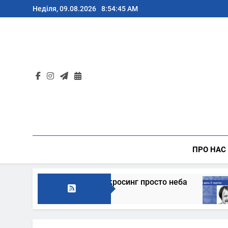
Перейти
Неділя, 09.08.2026
8:54:46 AM
до
вмісту
ПРО НАС
на традиційний буккросинг просто неба
В це
6 Дні