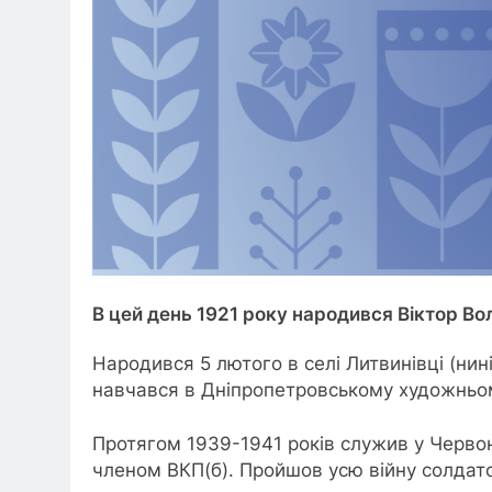
В цей день 1921 року народився Віктор В
Народився 5 лютого в селі Литвинівці (нин
навчався в Дніпропетровському художньом
Протягом 1939-1941 років служив у Червоні
членом ВКП(б). Пройшов усю війну солдато