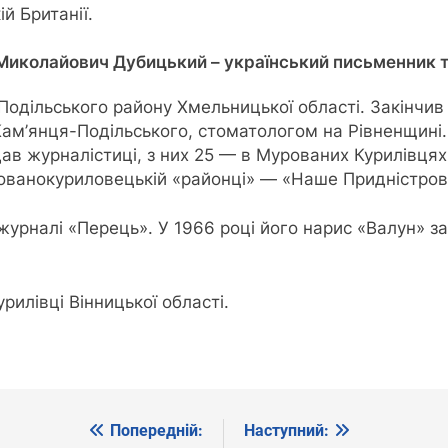
й Британії.
Миколайович Дубицький – український письменник т
-Подільського району Хмельницької області. Закінч
Кам’янця-Подільського, стоматологом на Рівненщині
іддав журналістиці, з них 25 — в Мурованих Курилівц
ованокуриловецькій «районці» — «Наше Придністров’
журналі «Перець». У 1966 році його нарис «Валун» за
рилівці Вінницької області.
Попередній:
Наступний: