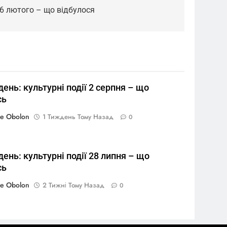
ї 6 лютого – що відбулося
день: культурні події 2 серпня – що
сь
re Obolon
1 Тиждень Тому Назад
0
день: культурні події 28 липня – що
сь
re Obolon
2 Тижні Тому Назад
0