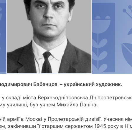
олодимирович Бабенцов – український художник.
і у складі міста Верхньодніпровська Дніпропетровсько
у училищі, був учнем Михайла Паніна.
й армії в Москві у Пролетарській дивізії. Учасник ні
м, закінчивши її старшим сержантом 1945 року в Нім