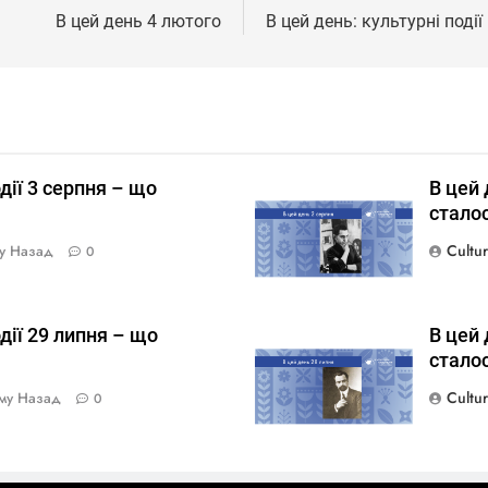
В цей день 4 лютого
В цей день: культурні поді
дії 3 серпня – що
В цей 
стало
Cultu
му Назад
0
дії 29 липня – що
В цей 
стало
Cultu
ому Назад
0