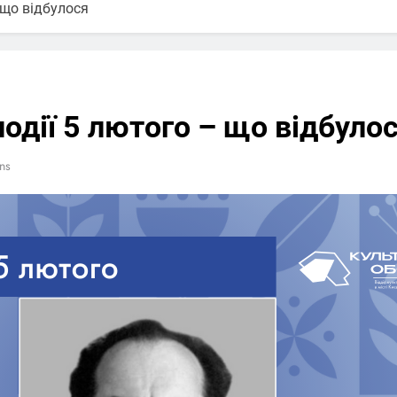
– що відбулося
події 5 лютого – що відбуло
ns