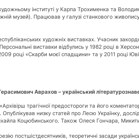
 художньому інституті у Карпа Трохименка та Волод
ожній музей). Працював у галузі станкового живопису
республіканських художніх виставках. Учасник закорд
і. Персональні виставки відбулись у 1982 році в Херс
009 році «Скарби моєї спадщини» та у 2011 році Юві
 Герасимович Аврахов – український літературознав
«Архівірш трагічної предостороги та його коментато
 Опублікував низку статей про Лесю Українку, досл
ихайла Коцюбинського. Також Олеся Гончара, Микит
езію постшістдесятників, теоретичні засади українс