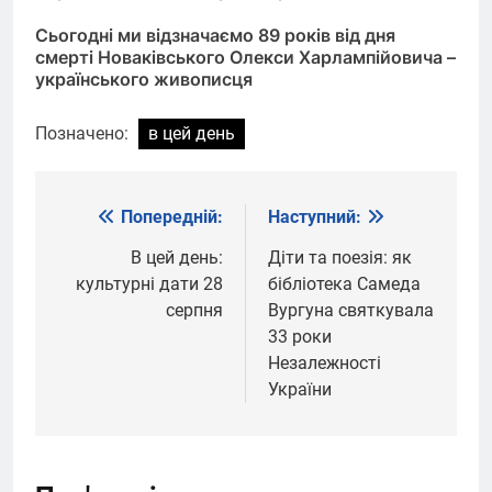
Сьогодні ми відзначаємо 89 років від дня
смерті Новаківського Олекси Харлампійовича –
українського живописця
Позначено:
в цей день
Попередній:
Наступний:
Навігація
записів
В цей день:
Діти та поезія: як
культурні дати 28
бібліотека Самеда
серпня
Вургуна святкувала
33 роки
Незалежності
України