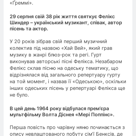
«Ґреммі».
29 серпня свій 38 рік життя святкує Фелікс
Шиндер – український музикант, співак, автор
пісень та актор.
У 20 років зібрав свій перший музичний
колектив під назвою «Хай Вей», який грав
музику в жанрі блюз-рок та регі. Гурт
виконував авторські пісні Фелікса. Незабаром
Фелікс склав пісню на одеську тематику, що
відрізнялася від загального репертуару гурту
на той момент, і назвав її «Одеською», оскільки
інших одеських пісень у репертуарі Фелікса ще
не було.
В цей день 1964 року відбулася прем’єра
мультфільму Волта Діснея «Мері Поппінс».
Перша повість про чарівну няню починається з
опису невлаштованого побуту сім’ї Бенксів, де