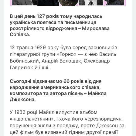
В цей день 127 років тому народилась
українська поетеса та письменниця
розстріляного відродження – Мирослава
Сопілка.
12 травня 1929 року була серед засновників
літературної групи «Горно» — з нею Василь
Бобинський, Андрій Волощак, Олександр
Гаврилюк й інші.
Сьогодні відзначаємо 66 років від дня
народження американського співака,
композитора та автора пісень – Майкла
Джексона.
У 1982 році Майкл випустив альбом
«Іншопланетянин». І хоча його через юридичні
порушення зняли з продажу, проте Джексон за
цей фільм був визнаний гідним другої премії