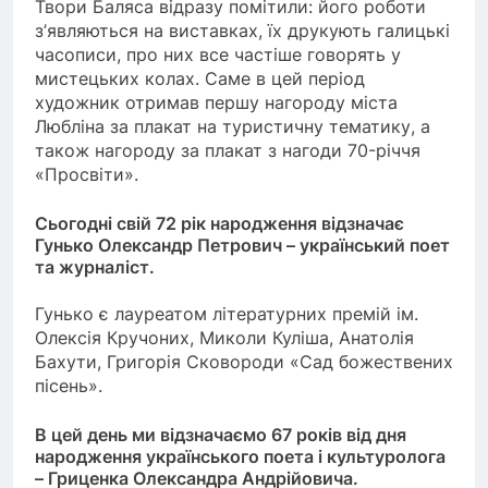
Твори Баляса відразу помітили: його роботи
з’являються на виставках, їх друкують галицькі
часописи, про них все частіше говорять у
мистецьких колах. Саме в цей період
художник отримав першу нагороду міста
Любліна за плакат на туристичну тематику, а
також нагороду за плакат з нагоди 70-річчя
«Просвіти».
Сьогодні свій 72 рік народження відзначає
Гунько Олександр Петрович – український поет
та журналіст.
Гунько є лауреатом літературних премій ім.
Олексія Кручоних, Миколи Куліша, Анатолія
Бахути, Григорія Сковороди «Сад божествених
пісень».
В цей день ми відзначаємо 67 років від дня
народження українського поета і культуролога
– Гриценка Олександра Андрійовича.