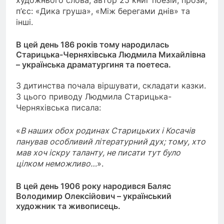
п’єс: «Дика груша», «Між берегами днів» та
інші.
В цей день 186 років тому народилась
Старицька-Черняхівська Людмила Михайлівна
– українська драматургиня та поетеса.
З дитинства почала віршувати, складати казки.
З цього приводу Людмила Старицька-
Черняхівська писала:
«
В наших обох родинах Старицьких і Косачів
панував особливий літературний дух; тому, хто
мав хоч іскру таланту, не писати тут було
цілком неможливо…
».
В цей день 1906 року народився Баляс
Володимир Олексійович – український
художник та живописець.