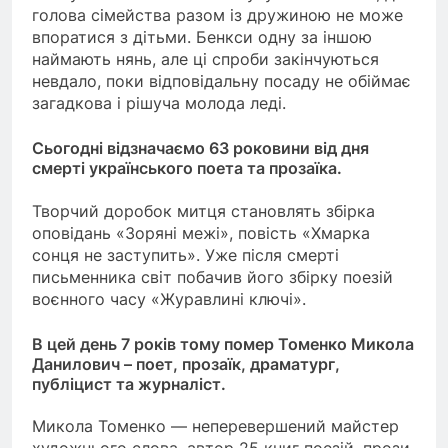
голова сімейства разом із дружиною не може
впоратися з дітьми. Бенкси одну за іншою
наймають нянь, але ці спроби закінчуються
невдало, поки відповідальну посаду не обіймає
загадкова і рішуча молода леді.
Сьогодні відзначаємо 63 роковини від дня
смерті українського поета та прозаїка.
Творчий доробок митця становлять збірка
оповідань «Зоряні межі», повість «Хмарка
сонця не заступить». Уже після смерті
письменника світ побачив його збірку поезій
воєнного часу «Журавлині ключі».
В цей день 7 років тому помер Томенко Микола
Данилович – поет, прозаїк, драматург,
публіцист та журналіст.
Микола Томенко — неперевершений майстер
художнього слова, автор 25 книг поезій, прози,