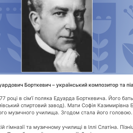
уардович Борткевич – український композитор та піа
77 році в сім’ї поляка Едуарда Борткевича. Його бат
івський спиртовий завод). Мати Софія Казимирівна 
кого музичного училища. Згодом стала його головою.
ій гімназії та музичному училищі в Іллі Слатіна. Піз