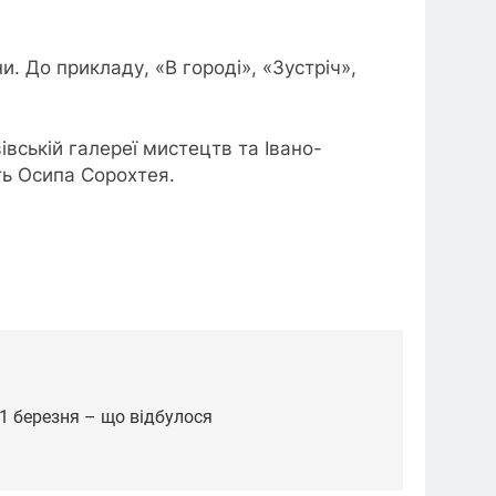
. До прикладу, «В городі», «Зустріч»,
вській галереї мистецтв та Івано-
ть Осипа Сорохтея.
ї 1 березня – що відбулося