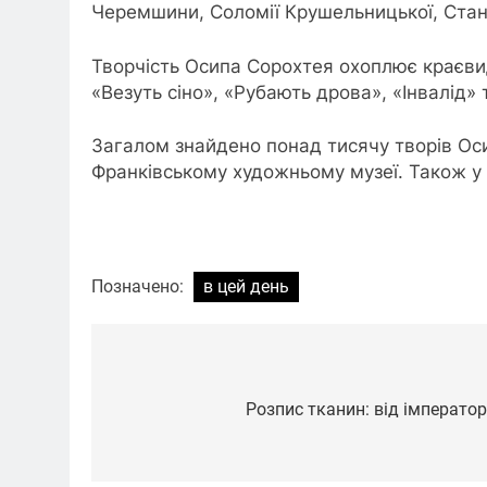
Черемшини, Соломії Крушельницької, Стан
Творчість Осипа Сорохтея охоплює краєвид
«Везуть сіно», «Рубають дрова», «Інвалід» т
Загалом знайдено понад тисячу творів Оси
Франківському художньому музеї. Також у Л
Позначено:
в цей день
Навігація
записів
Розпис тканин: від імперато