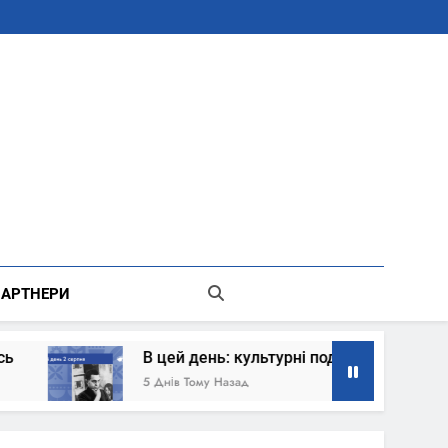
В Місті Києві Державної Адміністрації
АРТНЕРИ
В цей день: культурні події 2 серпня – що сталось
5 Днів Тому Назад