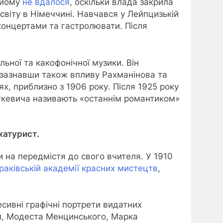
 йому
не вдалося
, оскільки влада закрила
світу в Німеччині. Навчався у Лейпцизькій
 концертами та гастролювати. Після
ьної та какофонічної музики. Він
, зазнавши також впливу Рахманінова та
ях, приблизно з 1906 року. Після 1925 року
рткевича називають «останнім романтиком»
катурист.
 на передмістя до свого вчителя. У 1910
раківській академії красних мистецтв
,
сивні графічні портрети видатних
ки, Модеста Менцинського, Марка