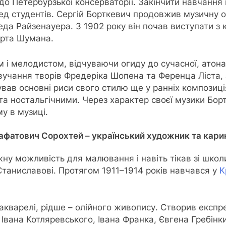
до Петербурзької консерваторії. Закінчити навчання
ед студентів. Сергій Борткевич продовжив музичну о
еда Райзенауера. З 1902 року він почав виступати з
ерта
Шумана.
і мелодистом, відчуваючи огиду до сучасної, атонал
звучання творів Фредеріка Шопена та Ференца Ліста
ував основні риси свого стилю ще у ранніх композиці
та ностальгічними. Через характер своєї музики Бо
у в музиці.
афатович Сорохтей – український художник та кари
у можливість для малювання і навіть тікав зі школи
 Станиславові. Протягом 1911–1914 років навчався у
К
акварелі, рідше – олійного живопису. Створив експре
Івана Котляревського, Івана Франка, Євгена Гребін