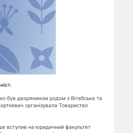
ніст.
ько був дворянином родом з Вітебська та
Борткевич організувала Товариство
ніше вступив на юридичний факультет