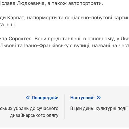
іслава Людкевича, а також автопортрети.
и Карпат, натюрморти та соціально-побутові картини
а інші.
па Сорохтея. Вони представлені, в основному, у Льві
ьвові та Івано-Франківську є вулиці, названі на чес
Попередній:
Наступний:
рських убрань до сучасного
В цей день: культурні поді
дизайнерського одягу