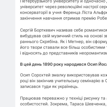
Петербурзького університету й одночасно 
університет через революційні настрої сер
консерваторії в учня Ференца Ліста Альфр
закінчення навчання отримав премію
Роб
Сергій Борткевич називав себе романтиком 
вибудував свій музичний стиль на основі 
раннього Скрябіна. Як і Метнер, він сформ
його твори ставали все більш особистими 
і відносять до представників неоромантизм
В цей день 1890 року народився Осип Йос
Осип Сорохтей змалку використовував кожн
році він закінчив учительську семінарію в
записався туди як українець.
Працював переважно у техніці рисунку та 
особистостей. Зокрема, Тараса Шевченка, 