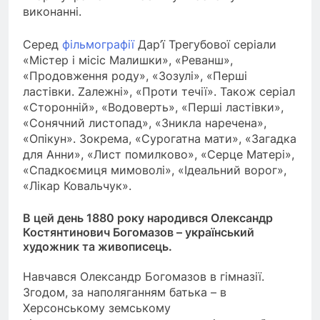
виконанні.
Серед
фільмографії
Дар’ї Трегубової серіали
«Містер і місіс Малишки», «Реванш»,
«Продовження роду», «Зозулі», «Перші
ластівки. Zалежні», «Проти течії». Також серіал
«Сторонній», «Водоверть», «Перші ластівки»,
«Сонячний листопад», «Зникла наречена»,
«Опікун». Зокрема, «Сурогатна мати», «Загадка
для Анни», «Лист помилково», «Серце Матері»,
«Спадкоємиця мимоволі», «Ідеальний ворог»,
«Лікар Ковальчук».
В цей день 1880 року народився Олександр
Костянтинович Богомазов – український
художник та живописець.
Навчався Олександр Богомазов в гімназії.
Згодом, за наполяганням батька – в
Херсонському земському