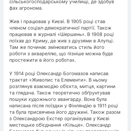
сільськогосподарському училищі, де здобув
фах агронома.
Жив і працював у Києві. В 1905 році став
членом соціал-демократичної партії. Також
працював в журналі «Шершень». В 1908 році
поїхав до Криму, де жив з друзями в Алупці.
Там же починає змінюватись стиль його
роботи з аквареллю, що пізніше можна буде
простежити в його роботах.
У 1914 році Олександр Богомазов написав
трактат «Живопис та Елементи». В ньому
розглянув взаємодію об’єкта, митця, картини
та глядача. Також теоретично обґрунтував
пошуки художнього авангарду. Вона була
написана після поїздки у Фінляндію в 1911 році
та була присвячена його дружині. Також разом
з Олександрою Екстер організував у Києві
мистецьке об’єднання «Кільце». Олександр