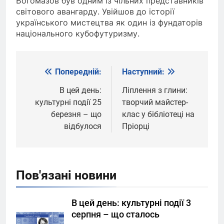
Богомазов був одним із чільних представників
світового авангарду. Увійшов до історії
українського мистецтва як один із фундаторів
національного кубофутуризму.
Попередній:
Наступний:
Навігація
записів
В цей день:
Ліплення з глини:
культурні події 25
творчий майстер-
березня – що
клас у бібліотеці на
відбулося
Пріорці
Пов'язані новини
В цей день: культурні події 3
серпня – що сталось