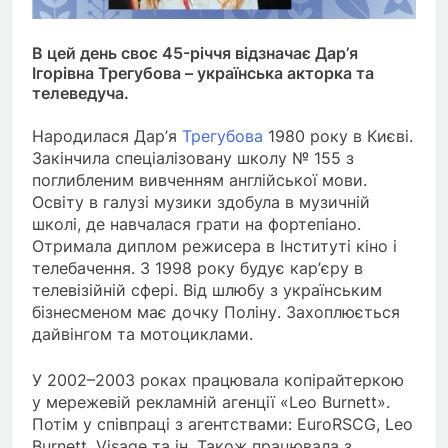
В цей день своє 45-річчя відзначає Дар’я
Ігорівна Трегубова – українська акторка та
телеведуча.
Народилася Дар’я
Трегубова
1980 року в Києві.
Закінчила спеціалізовану школу № 155 з
поглибленим вивченням англійської мови.
Освіту в галузі музики здобула в музичній
школі, де навчалася грати на фортепіано.
Отримала диплом режисера в Інституті кіно і
телебачення. З 1998 року будує кар’єру в
телевізійній сфері. Від шлюбу з українським
бізнесменом має дочку Поліну. Захоплюється
дайвінгом та мотоциклами.
У 2002–2003 роках працювала копірайтеркою
у мережевій рекламній агенції «Leo Burnett».
Потім у співпраці з агентствами: EuroRSCG, Leo
Burnett, Visage та ін. Також працювала з