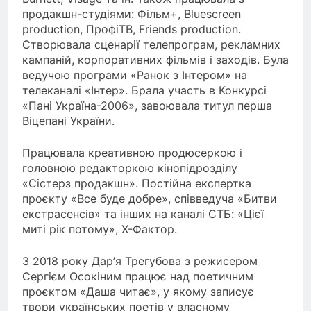
продакшн-студіями: Фільм+, Bluescreen
production, ПрофіТВ, Friends production.
Створювала сценарії телепрограм, рекламних
кампаній, корпоративних фільмів і заходів. Була
ведучою програми «Ранок з Інтером» на
телеканалі «Інтер». Брала участь в Конкурсі
«Пані Україна-2006», завоювала титул перша
Віцепані України.
Працювала креативною продюсеркою і
головною редакторкою кінопідрозділу
«Сістерз продакшн». Постійна експертка
проєкту «Все буде добре», співведуча «Битви
екстрасенсів» та інших на каналі СТБ: «Цієї
миті рік потому», X-Фактор.
З 2018 року Дар’я Трегубова з режисером
Сергієм Осокіним працює над поетичним
проєктом «Даша читає», у якому записує
твори українських поетів у власному