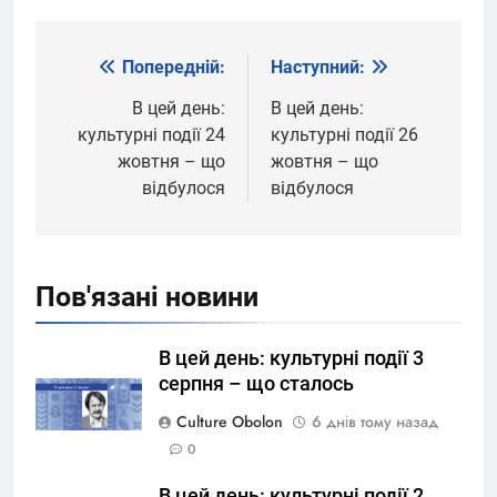
Попередній:
Наступний:
Навігація
записів
В цей день:
В цей день:
культурні події 24
культурні події 26
жовтня – що
жовтня – що
відбулося
відбулося
Пов'язані новини
В цей день: культурні події 3
серпня – що сталось
Culture Obolon
6 днів тому назад
0
В цей день: культурні події 2