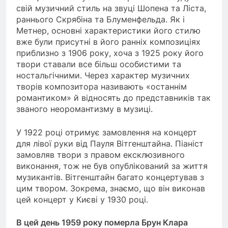
свій музичний стиль на звуці Шопена та Ліста,
раннього Скрябіна та Блуменфельда. Як і
Метнер, основні характеристики його стилю
вже були присутні в його ранніх композиціях
приблизно з 1906 року, хоча з 1925 року його
твори ставали все більш особистими та
ностальгічними. Через характер музичних
творів композитора називають «останнім
романтиком» й відносять до представників так
званого неоромантизму в музиці.
У 1922 році отримує замовлення на концерт
для лівої руки від Пауля Вітгенштайна. Піаніст
замовляв твори з правом ексклюзивного
виконання, тож не був опублікований за життя
музикантів. Вітгенштайн багато концертував з
цим твором. Зокрема, знаємо, що він виконав
цей концерт у Києві у 1930 році.
В цей день 1959 року померла Брун Клара