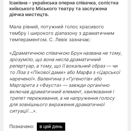
Ісаківна – українська оперна співачка, солістка
київського Міського театру та заслужена
діячка мистецтв.
Мала рівний, потужний голос красивого
тембру і широкого діапазону з драматичним
темпераментом. С. Левік зазначає:
«
Драматичною співачкою Брун названа не тому,
зрозуміло, що вона несла драматичний
репертуар, а тому, що її вокальний образ — чи
то Ліза з «Пікової дами» або Марфа з «Царської
нареченої». Валентина з «Гугенотів» або
Маргарита з «Фауста» — завжди органічно
включав драматичний елемент, хвилювання і
трепет переживання, а не напруження голосу
для зовнішнього вираження драматичної
ситуації …
».
Позначено:
в цей день