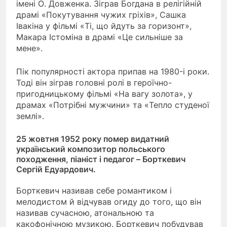
імені О. Довженка. Зіграв Богдана в релігійній
драмі «Покутування чужих гріхів», Сашка
Івакіна у фільмі «Ті, що йдуть за горизонт»,
Макара Істоміна в драмі «Це сильніше за
мене».
Пік популярності актора припав на 1980-і роки.
Тоді він зіграв головні ролі в героїчно-
пригодницькому фільмі «На вагу золота», у
драмах «Потрібні мужчини» та «Тепло студеної
землі».
25 жовтня 1952 року помер видатний
український композитор польського
походження, піаніст і педагог – Борткевич
Сергій Едуардович.
Борткевич називав себе романтиком і
мелодистом й відчував огиду до того, що він
називав сучасною, атональною та
какофонічною музикою. Борткевич побудував