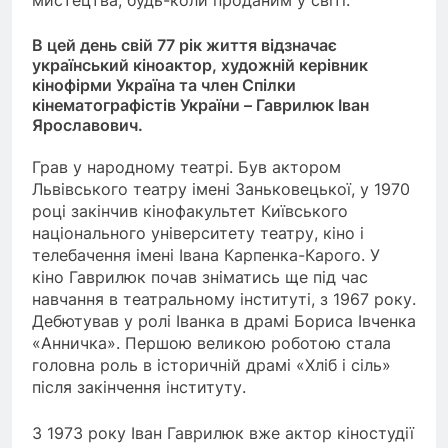
В цей день свій 77 рік життя відзначає
український кіноактор, художній керівник
кінофірми Україна та член Спілки
кінематографістів України – Гаврилюк Іван
Ярославович.
Грав у народному театрі. Був актором
Львівського театру імені Заньковецької, у 1970
році закінчив кінофакультет Київського
національного університету театру, кіно і
телебачення імені Івана Карпенка-Карого. У
кіно Гаврилюк почав зніматись ще під час
навчання в театральному інституті, з 1967 року.
Дебютував у ролі Іванка в драмі Бориса Івченка
«Анничка». Першою великою роботою стала
головна роль в історичній драмі «Хліб і сіль»
після закінчення інституту.
З 1973 року Іван Гаврилюк вже актор кіностудії