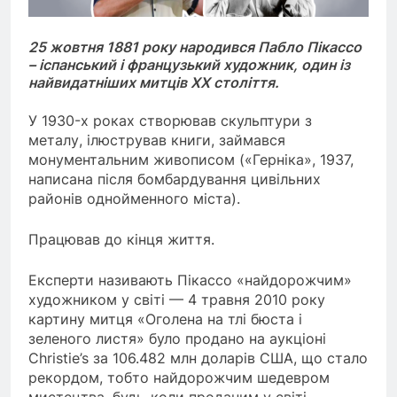
25 жовтня 1881 року народився Пабло Пікассо
– іспанський і французький художник, один із
найвидатніших митців XX століття.
У 1930-х роках створював скульптури з
металу, ілюстрував книги, займався
монументальним живописом («Герніка», 1937,
написана після бомбардування цивільних
районів однойменного міста).
Працював до кінця життя.
Експерти називають Пікассо «найдорожчим»
художником у світі — 4 травня 2010 року
картину митця «Оголена на тлі бюста і
зеленого листя» було продано на аукціоні
Christie’s за 106.482 млн доларів США, що стало
рекордом, тобто найдорожчим шедевром
мистецтва, будь-коли проданим у світі.