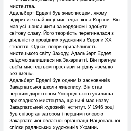
мистецтва.
Адальберт Ерделі був живописцем, якому
відкрилися найвищі мистецькі кола Європи. Він
мав усі шанси жити за кордоном і здобути
світову славу. Його творчість перетиналася з
діяльністю провідних художників Європи XX
століття. Однак, попри привабливість
мистецького світу Заходу, Адальберт Ерделі
свідомо залишився на Закарпатті. Він прагнув
своїм мистецтвом прославити рідну «землю
без імені».
Адальберт Ерделі був одним із засновників
Закарпатської школи живопису. Він став
першим директором Ужгородського училища
прикладного мистецтва, що нині має назву
Закарпатський художній інститут. У 1946 році
був співорганізатором і першим головою
Закарпатської обласної організації Національної
спілки радянських художників України.