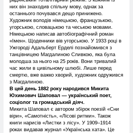
них він знаходив спільну мову, однак за
останнього почувався дещо принижено.
Художник володів німецькою, французькою,
угорською, словацькою та чеською мовами.
Німецькою написав автобіографічний роман
«Імен». Щоденники вів угорською. У 1933 році в
Ужгороді Адальберт Ерделі познайомився з
танцівницею Магдалиною Сливкою, яка була
молодша за нього на 25 років. Вони тривалий
час жили в цивільному шлюбі. Лише перед
смертю, вже важко хворий, художник одружився
з Магдалиною.
В цей день 1882 року народився Микита
Юхимович Шаповал — український поет,
соціолог та громадський діяч.
Микита Шаповал є автором збірок поезій «Сни
віри», «Самотність», «Лісові ритми». Також
книги нарисів «Листки з лісу». У 1909–1914
роках видавав журнал «Українська хата». Це