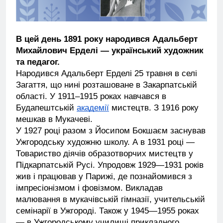
В цей день 1891 року народився Адальберт
Михайлович Ерделі — український художник
та педагог.
Народився Адальберт Ерделі 25 травня в селі
Загаття, що нині розташоване в Закарпатській
області. У 1911–1915 роках навчався в
Будапештській
академії
мистецтв. З 1916 року
мешкав в Мукачеві.
У 1927 році разом з Йосипом Бокшаєм заснував
Ужгородську художню школу. А в 1931 році —
Товариство діячів образотворчих мистецтв у
Підкарпатській Русі. Упродовж 1929—1931 років
жив і працював у Парижі, де познайомився з
імпресіонізмом і фовізмом. Викладав
малювання в мукачівській гімназії, учительській
семінарії в Ужгороді. Також у 1945—1955 роках
— в Ужгородському училищі прикладного