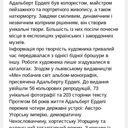
Адальберт Ерделі був колористом, майстром
пейзажного та портретного живопису, а також
натюрморту. Завдяки сміливим, динамічним і
незвичним колірним рішенням, він створив
унікальні твори. Більшість із них посіли почесне
місце в експозиціях українських і закордонних
музеїв.
Інформація про творчість художника тривалий
час передавалася з однієї бідної брошури в
іншу. Роботи художника лише згадувалися в
каталогах. Згодом у львівському видавництві
«Ме» побачив світ альбом-монографія,
присвячена Адальберту Ерделі. До видання
увійшли 56 кольорових репродукцій, 73
унікальні фотографії та 203 сторінки тексту.
Протягом 64 років життя Адальберт Ерделі
пережив чотири державні устрої: Австро-
Угорську імперію, демократичну
Чехословаччину, хортистську Угорщину та
радянський тоталітарний режим. З кожним із