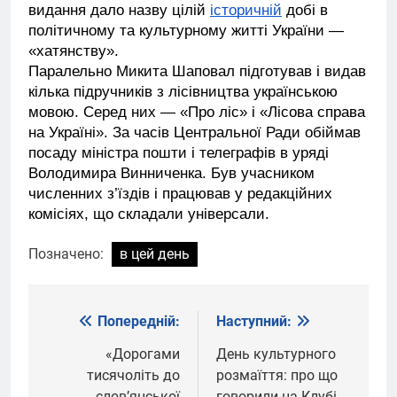
видання дало назву цілій
історичній
добі в
політичному та культурному житті України —
«хатянству».
Паралельно Микита Шаповал підготував і видав
кілька підручників з лісівництва українською
мовою. Серед них — «Про ліс» і «Лісова справа
на Україні». За часів Центральної Ради обіймав
посаду міністра пошти і телеграфів в уряді
Володимира Винниченка. Був учасником
численних з’їздів і працював у редакційних
комісіях, що складали універсали.
Позначено:
в цей день
Попередній:
Наступний:
Навігація
записів
«Дорогами
День культурного
тисячоліть до
розмаїття: про що
слов’янської
говорили на Клубі