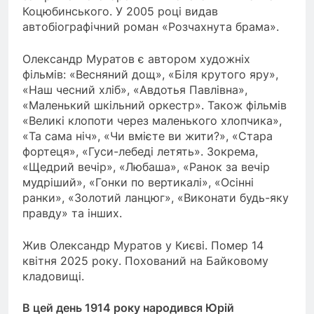
Коцюбинського. У 2005 році видав
автобіографічний роман «Розчахнута брама».
Олександр Муратов є автором художніх
фільмів: «Весняний дощ», «Біля крутого яру»,
«Наш чесний хліб», «Авдотья Павлівна»,
«Маленький шкільний оркестр». Також фільмів
«Великі клопоти через маленького хлопчика»,
«Та сама ніч», «Чи вмієте ви жити?», «Стара
фортеця», «Гуси-лебеді летять». Зокрема,
«Щедрий вечір», «Любаша», «Ранок за вечір
мудріший», «Гонки по вертикалі», «Осінні
ранки», «Золотий ланцюг», «Виконати будь-яку
правду» та інших.
Жив Олександр Муратов у Києві. Помер 14
квітня 2025 року. Похований на Байковому
кладовищі.
В цей день 1914 року народився Юрій