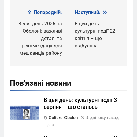
Попередній:
Наступний:
Навігація
записів
Великдень 2025 на
В цей день:
Оболоні: важливі
культурні події 22
деталі та
квітня – що
рекомендації для
відбулося
мешканців району
Пов'язані новини
В цей день: культурні події 3
серпня – що сталось
Culture Obolon
4 дні тому назад
0