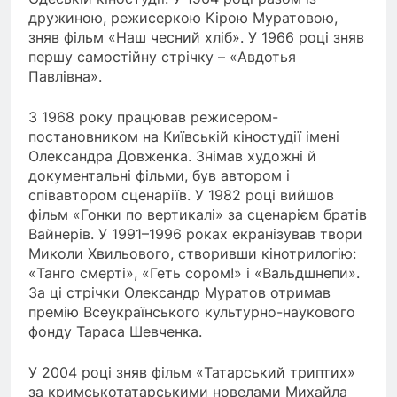
дружиною, режисеркою Кірою Муратовою,
зняв фільм «Наш чесний хліб». У 1966 році зняв
першу самостійну стрічку – «Авдотья
Павлівна».
З 1968 року працював режисером-
постановником на Київській кіностудії імені
Олександра Довженка. Знімав художні й
документальні фільми, був автором і
співавтором сценаріїв. У 1982 році вийшов
фільм «Гонки по вертикалі» за сценарієм братів
Вайнерів. У 1991–1996 роках екранізував твори
Миколи Хвильового, створивши кінотрилогію:
«Танго смерті», «Геть сором!» і «Вальдшнепи».
За ці стрічки Олександр Муратов отримав
премію Всеукраїнського культурно-наукового
фонду Тараса Шевченка.
У 2004 році зняв фільм «Татарський триптих»
за кримськотатарськими новелами Михайла