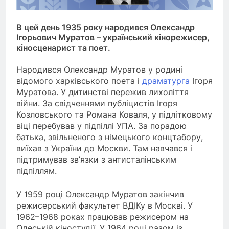
В цей день 1935 року народився Олександр
Ігорьович Муратов – український кінорежисер,
кіносценарист та поет.
Народився Олександр Муратов у родині
відомого харківського поета і
драматурга
Ігоря
Муратова. У дитинстві пережив лихоліття
війни. За свідченнями публіцистів Ігоря
Козловського та Романа Коваля, у підлітковому
віці перебував у підпіллі УПА. За порадою
батька, звільненого з німецького концтабору,
виїхав з України до Москви. Там навчався і
підтримував зв’язки з антисталінським
підпіллям.
У 1959 році Олександр Муратов закінчив
режисерський факультет ВДІКу в Москві. У
1962–1968 роках працював режисером на
Одеській кіностудії. У 1964 році разом із