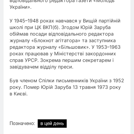
відповідального редактора газети «Молодь
України».
У 1945–1948 роках навчався у Вищій партійній
школі при ЦК ВКП(б). Згодом Юрій Заруба
обіймав посади відповідального редактора
журналу «Блокнот агітатора» та заступника
редактора журналу «Більшовик». У 1953–1963
роках працював у Міністерстві закордонних
справ УРСР. Зокрема першим секретарем і
завідувачем відділу преси.
Був членом Спілки письменників України з 1952
року. Помер Юрій Заруба 13 травня 1973 року
в Києві.
Позначено:
в цей день