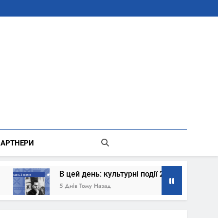
В Місті Києві Державної Адміністрації
АРТНЕРИ
В цей день: культурні події 2 серпня – що сталось
5 Днів Тому Назад