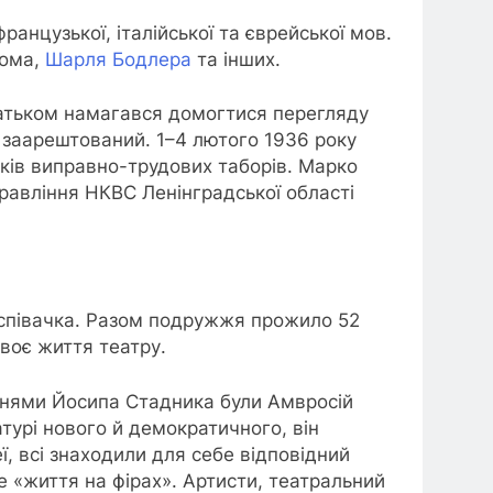
анцузької, італійської та єврейської мов.
дома,
Шарля Бодлера
та інших.
 батьком намагався домогтися перегляду
в заарештований. 1–4 лютого 1936 року
оків виправно-трудових таборів. Марко
правління НКВС Ленінградської області
 співачка. Разом подружжя прожило 52
воє життя театру.
чнями Йосипа Стадника були Амвросій
турі нового й демократичного, він
ї, всі знаходили для себе відповідний
е «життя на фірах». Артисти, театральний