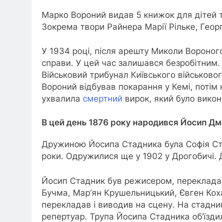
Марко Вороний видав 5 книжок для дітей та
Зокрема твори Райнера Марії Рільке, Гео
У 1934 році, після арешту Миколи Вороног
справи. У цей час залишався безробітним.
Військовий трибунал Київського військовог
Вороний відбував покарання у Кемі, потім
ухвалила
смертний
вирок, який було викон
В цей день 1876 року народився Йосип Дм
Дружиною Йосипа Стадника була Софія Сте
роки. Одружилися ще у 1902 у Дрогобичі. 
Йосип Стадник був режисером, переклада
Бучма, Мар’ян Крушельницький, Євген Кохан
перекладав і виводив на сцену. На стадникі
репертуар. Трупа Йосипа Стадника об’їзди