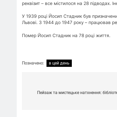
реквізит – все містилося на 28 підводах. 
У 1939 році Йосип Стадник був призначени
Львові. З 1944 до 1947 року – працював р
Помер Йосип Стадник на 78 році життя.
Позначено:
в цей день
Навігація
записів
Пейзаж та мистецьке натхнення: бібліот