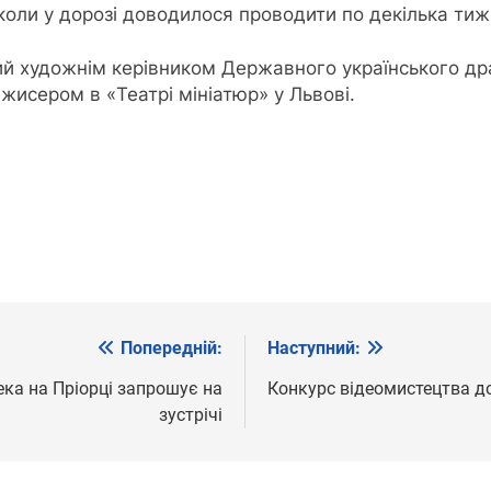
Інколи у дорозі доводилося проводити по декілька тиж
й художнім керівником Державного українського дра
ежисером в «Театрі мініатюр» у Львові.
Попередній:
Наступний:
ека на Пріорці запрошує на
Конкурс відеомистецтва до
зустрічі