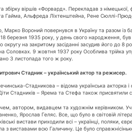
 збірку віршів «Форвард». Перекладав з німецької, фр
рга Гайма, Альфреда Ліхтенштейна, Рене Сюллі-Прю
о, Марко Вороний повернувся в Україну та разом із
 18 березня 1935 року, у день свого народження, бу
о округу на закритому засіданні засудив його до 8 р
 на Соловках. 9 жовтня 1937 року Особлива трійка у
ано 3 листопада того ж року.
итрович Стадник – український актор та режисер.
чинська-Стадникова – відома українська акторка і
Діти Стадників – Ярема та Стефа також присвятили с
чем, автором, видавцем та художнім керівником. У
енко, Ярослав Геляс. Все, що було в світовій літера
вські вистави приходили всі – українці, поляки, євре
ла з виставами всю Галичину. Це було справжнісіньк