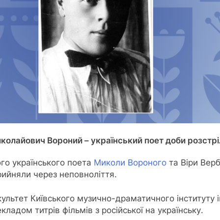
колайович Вороний – український поет доби розстр
го українського поета
Миколи Вороного
та Віри Верб
прийняли через неповноліття.
льтет Київського музично-драматичного інституту і
кладом титрів фільмів з російської на українську.