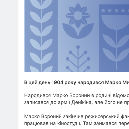
В цей день 1904 року народився Марко Ми
Народився Марко Вороний в родині відомо
записався до армії Денікіна, але його не 
Марко Вороний закінчив режисерський факу
працював на кіностудії. Там займався пере