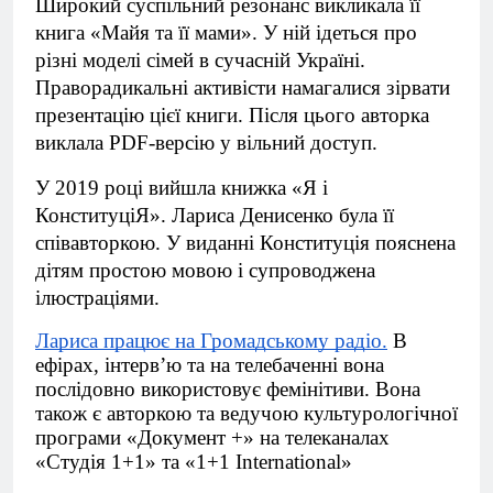
Широкий суспільний резонанс викликала її
книга «Майя та її мами». У ній ідеться про
різні моделі сімей в сучасній Україні.
Праворадикальні активісти намагалися зірвати
презентацію цієї книги. Після цього авторка
виклала PDF-версію у вільний доступ.
У 2019 році вийшла книжка «Я і
КонституціЯ». Лариса Денисенко була її
співавторкою. У виданні Конституція пояснена
дітям простою мовою і супроводжена
ілюстраціями.
Лариса працює на Громадському радіо.
В
ефірах, інтерв’ю та на телебаченні вона
послідовно використовує фемінітиви. Вона
також є авторкою та ведучою культурологічної
програми «Документ +» на телеканалах
«Студія 1+1» та «1+1 International»