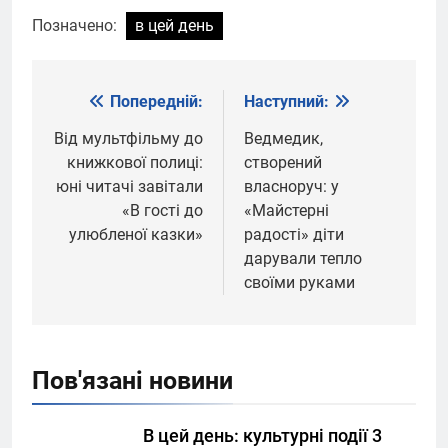
Позначено:
в цей день
Попередній:
Наступний:
Навігація
записів
Від мультфільму до
Ведмедик,
книжкової полиці:
створений
юні читачі завітали
власноруч: у
«В гості до
«Майстерні
улюбленої казки»
радості» діти
дарували тепло
своїми руками
Пов'язані новини
В цей день: культурні події 3