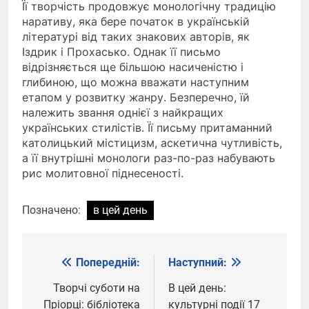
Її творчість продовжує монологічну традицію
наративу, яка бере початок в українській
літературі від таких знакових авторів, як
Іздрик і Прохасько. Однак її письмо
відрізняється ще більшою насиченістю і
глибиною, що можна вважати наступним
етапом у розвитку жанру. Безперечно, їй
належить звання однієї з найкращих
українських стилістів. Її письму притаманний
католицький містицизм, аскетична чутливість,
а її внутрішні монологи раз-по-раз набувають
рис молитовної піднесеності.
Позначено:
в цей день
Попередній:
Наступний:
Навігація
записів
Творчі суботи на
В цей день:
Пріорці: бібліотека
культурні події 17