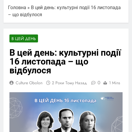
Головна
»
В цей день: культурні події 16 листопада
– що відбулося
В ЦЕЙ ДЕНЬ
В цей день: культурні події
16 листопада – що
відбулося
0
Culture Obolon
2 Роки Тому Назад
1 Mins