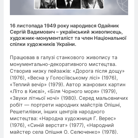
16 листопада 1949 року народився Одайник
Сергій Вадимович – український живописець,
художник-монументаліст та член Національної
спілки художників України.
Працював в галузі станкового живопису та
монументально-декоративного мистецтва.
Створив низку пейзажів: «Дорога після дощу»
(1976), «Весна у Голосіївському лісі» (1976),
«Теплий вечір» (1979). Автор жанрових картин
«Літо в Києві», «Біля Чорного моря» (1979),
«Звуки літньої ночі» (1980). Серед мальовничих
робіт — портрети народних майстрів Опішні,
Решетилівки, інших центрів народного
мистецтва: «Народна художниця Г. Верес»
(1976), «Синій верстат» (1977), «Народний
майстер села Опішня О. Селюченко» (1978).