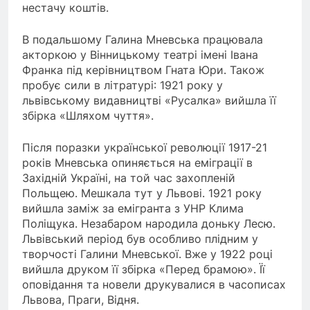
нестачу коштів.
В подальшому Галина Мневська працювала
акторкою у Вінницькому театрі імені Івана
Франка під керівництвом Гната Юри. Також
пробує сили в літратурі: 1921 року у
львівському видавництві «Русалка» вийшла її
збірка «Шляхом чуття».
Після поразки української революції 1917-21
років Мневська опиняється на еміграції в
Західній Україні, на той час захопленій
Польщею. Мешкала тут у Львові. 1921 року
вийшла заміж за емігранта з УНР Клима
Поліщука. Незабаром народила доньку Лесю.
Львівський період був особливо плідним у
творчості Галини Мневської. Вже у 1922 році
вийшла друком її збірка «Перед брамою». Її
оповідання та новели друкувалися в часописах
Львова, Праги, Відня.