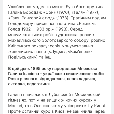
Улюбленою моделлю митця була його дружина
Галина Бородай: «Сон» (1976), «Галя» (1977),
«Галя. Ранковий етюд» (1978). Трагічним подіям
Голодомору присвячена картина «Реквієм.
Голод 1932—1933 рр.» (1993). Серед
монументальних робіт художника: розпис
Михайлівського Золотоверхого собору; розпис
Київського вокзалу; серія монументально-
живописних панно («Луцьк», «Кам’янець-
Подільський») та інші.
В цей день 1895 року народилась Мневська
Галина Іванівна – українська письменниця доби
Розстріляного відродження, перекладачка,
акторка, педагогиня.
Галина навчалась в Лубенській і Московській
гімназіях, потім на вищих жіночих курсах у
Москві, та в Ольгинському університеті у Києві.
Проте останній курс в Києві не закінчила через