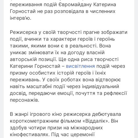
переживання подій Євромайдану Катерина
Горностай не раз розповідала в численних
інтерв’ю.
Режисерка у своїй творчості прагне зображати
події, вчинки та характери героїв і героїнь
такими, якими вони є в реальності. Вона
уникає змінювати їх на догоду власній
авторській позиції. Ще одна риса творчості
Катерини Горностай –
висвітлення
подій через
призму особистих історій героїв і їхніх
переживань. У своїх роботах вона відтворює
навіть масштабні події через індивідуальний
досвід, передаючи емоції, почуття та рефлексії
персонажів.
В жанрі ігрового кіно режисерка дебютувала
короткометражним фільмом «Віддалік». Він
здобув чотири призи на міжнародних
кінофестивалях. Під час церемонії