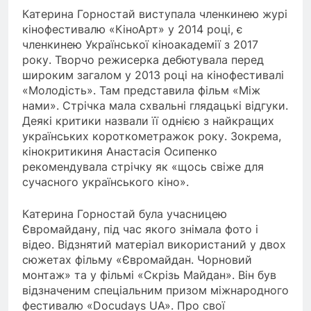
Катерина Горностай виступала членкинею журі
кінофестивалю «КіноАрт» у 2014 році, є
членкинею Української кіноакадемії з 2017
року. Творчо режисерка дебютувала перед
широким загалом у 2013 році на кінофестивалі
«Молодість». Там представила фільм «Між
нами». Стрічка мала схвальні глядацькі відгуки.
Деякі критики назвали її однією з найкращих
українських короткометражок року. Зокрема,
кінокритикиня Анастасія Осипенко
рекомендувала стрічку як «щось свіже для
сучасного українського кіно».
Катерина Горностай була учасницею
Євромайдану, під час якого знімала фото і
відео. Відзнятий матеріал використаний у двох
сюжетах фільму «Євромайдан. Чорновий
монтаж» та у фільмі «Скрізь Майдан». Він був
відзначеним спеціальним призом міжнародного
фестивалю «Docudays UA». Про свої