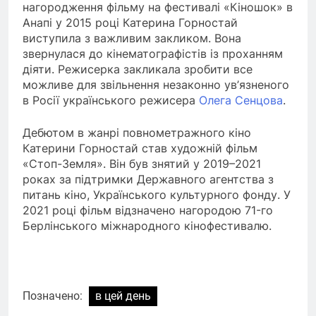
нагородження фільму на фестивалі «Кіношок» в
Анапі у 2015 році Катерина Горностай
виступила з важливим закликом. Вона
звернулася до кінематографістів із проханням
діяти. Режисерка закликала зробити все
можливе для звільнення незаконно ув’язненого
в Росії українського режисера
Олега Сенцова
.
Дебютом в жанрі повнометражного кіно
Катерини Горностай став художній фільм
«Стоп-Земля». Він був знятий у 2019–2021
роках за підтримки Державного агентства з
питань кіно, Українського культурного фонду. У
2021 році фільм відзначено нагородою 71-го
Берлінського міжнародного кінофестивалю.
Позначено:
в цей день