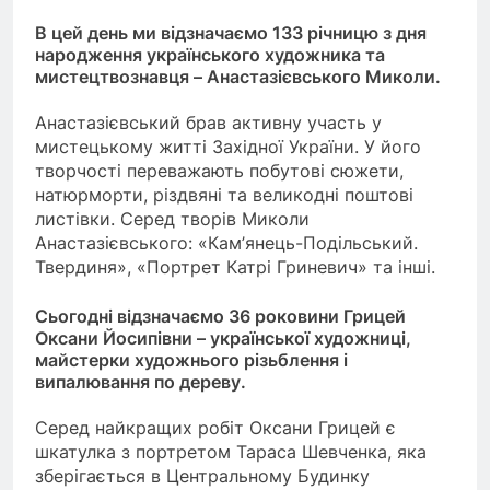
В цей день ми відзначаємо 133 річницю з дня
народження українського художника та
мистецтвознавця – Анастазієвського Миколи.
Анастазієвський брав активну участь у
мистецькому житті Західної України. У його
творчості переважають побутові сюжети,
натюрморти, різдвяні та великодні поштові
листівки. Серед творів Миколи
Анастазієвського: «Кам’янець-Подільський.
Твердиня», «Портрет Катрі Гриневич» та інші.
Сьогодні відзначаємо 36 роковини Грицей
Оксани Йосипівни – української художниці,
майстерки художнього різьблення і
випалювання по дереву.
Серед найкращих робіт Оксани Грицей є
шкатулка з портретом Тараса Шевченка, яка
зберігається в Центральному Будинку