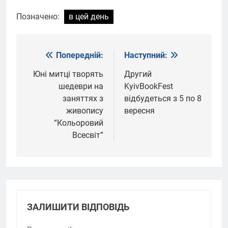
Позначено:
в цей день
Попередній:
Наступний:
Навігація
записів
Юні митці творять
Другий
шедеври на
KyivBookFest
заняттях з
відбудеться з 5 по 8
живопису
вересня
“Кольоровий
Всесвіт”
ЗАЛИШИТИ ВІДПОВІДЬ