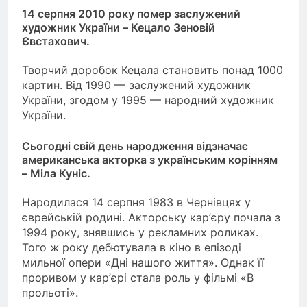
14 серпня 2010 року помер заслужений
художник України – Кецало Зеновій
Євстахович.
Творчий доробок Кецала становить понад 1000
картин. Від 1990 — заслужений художник
України, згодом у 1995 — народний художник
України.
Сьогодні свій день народження відзначає
американська акторка з українським корінням
– Міла Куніс.
Народилася 14 серпня 1983 в Чернівцях у
єврейській родині. Акторську кар’єру почала з
1994 року, знявшись у рекламних роликах.
Того ж року дебютувала в кіно в епізоді
мильної опери «Дні нашого життя». Однак її
проривом у кар’єрі стала роль у фільмі «В
прольоті».