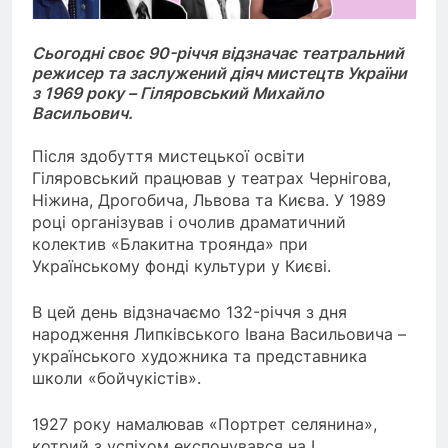
Сьогодні своє 90-річчя відзначає театральний
режисер та заслужений діяч мистецтв України
з 1969 року – Гіляровський Михайло
Васильович.
Після здобуття мистецької освіти
Гіляровський працював у театрах Чернігова,
Ніжина, Дрогобича, Львова та Києва. У 1989
році організував і очолив драматичний
колектив «Блакитна троянда» при
Українському фонді культури у Києві.
В цей день відзначаємо 132-річчя з дня
народження Липківського Івана Васильовича –
українського художника та представника
школи «бойчукістів».
1927 року намалював «Портрет селянина»,
котрий з успіхом експонувався на I