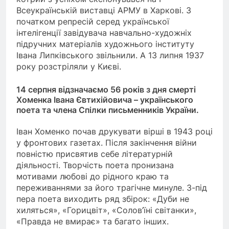
Всеукраїнській виставці АРМУ в Харкові. З
початком репресій серед української
інтелігенції завідувача навчально-художніх
підручних матеріалів художнього інституту
Івана Липківського звільнили. А 13 липня 1937
року розстріляли у Києві.
14 серпня відзначаємо 56 років з дня смерті
Хоменка Івана Євтихійовича – українського
поета та члена Спілки письменників України.
Іван Хоменко почав друкувати вірші в 1943 році
у фронтових газетах. Після закінчення війни
повністю присвятив себе літературній
діяльності. Творчість поета пронизана
мотивами любові до рідного краю та
переживаннями за його трагічне минуле. З-під
пера поета виходить ряд збірок: «Дуби не
хиляться», «Горицвіт», «Солов’їні світанки»,
«Правда не вмирає» та багато інших.