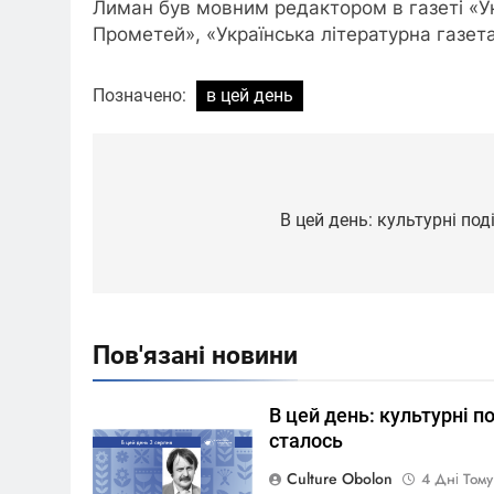
Лиман був мовним редактором в газеті «Укр
Прометей», «Українська літературна газета»
Позначено:
в цей день
Навігація
записів
В цей день: культурні под
Пов'язані новини
В цей день: культурні по
сталось
Culture Obolon
4 Дні Том