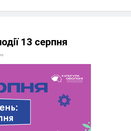
події 13 серпня
ns