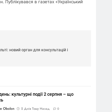
н. Публікувався в газетах «Український
ьті: новий орган для консультацій і
день: культурні події 2 серпня – що
сь
re Obolon
5 Днів Тому Назад
0