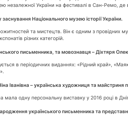
 незалежної України на фестивалі в Сан-Ремо, де в
у заснування Національного музею історії України.
ожитностей та мистецтв. Він є одним з провідних муз
кспонатів різних категорій.
нського письменника, та мовознавця – Діхтяря Олек
ується в періодичних виданнях: «Рідний край», «Маяк»
».
Ніна Іванівна – українська художниця та майстриня 
ма мала одну персональну виставку у 2016 році в Дн
 народження українського письменника та представ