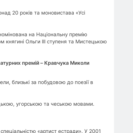
онад 20 років та моновистава «Усі
 номінована на Національну премію
м княгині Ольги III ступеня та Мистецькою
ратурних премій – Кравчука Миколи
ли, близькі за побудовою до поезії в
цькою, угорською та чеською мовами.
спеціальністю «артист естради». У 2001