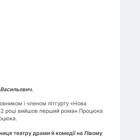
н Васильович.
новником і членом літгурту «Нова
2002 році вийшов перший роман Процюка
роцюка.
ниця театру драми й комедії на Лівому