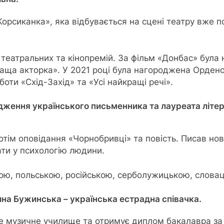
Корсиканка», яка відбувається на сцені театру вже п
театральних та кінопремій. За фільм «Донбас» була
краща акторка». У 2021 році була нагороджена Ордено
оти «Схід-Захід» та «Усі найкращі речі».
одження українського письменника та лауреата літе
отім оповідання «Чорнобривці» та повість. Писав нове
ати у психологію людини.
ою, польською, російською, серболужицькою, слова
ина Бужинська – українська естрадна співачка.
ще музичне училище та отримує диплом бакалавра за 