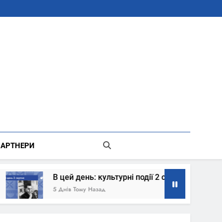
В Місті Києві Державної Адміністрації
АРТНЕРИ
В цей день: культурні події 2 серпня – що сталось
5 Днів Тому Назад