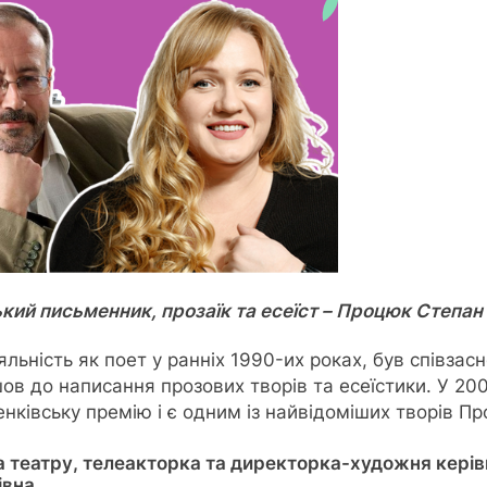
ький письменник, прозаїк та есеїст – Процюк Степа
ьність як поет у ранніх 1990-их роках, був співзас
йшов до написання прозових творів та есеїстики. У 
нківську премію і є одним із найвідоміших творів П
а театру, телеакторка та директорка-художня керів
івна.