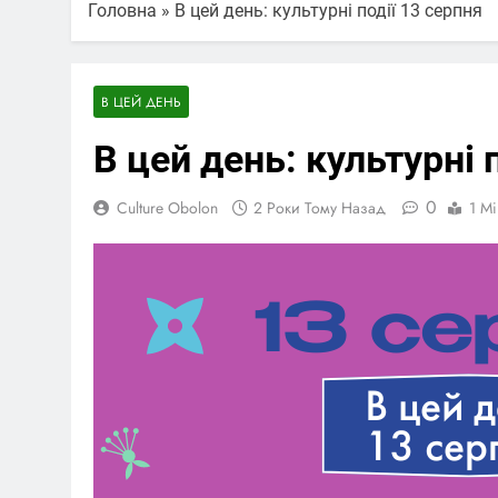
Головна
»
В цей день: культурні події 13 серпня
В ЦЕЙ ДЕНЬ
В цей день: культурні 
0
Culture Obolon
2 Роки Тому Назад
1 Mi