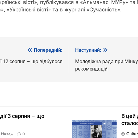
аїнські вісті», публікувався в «Альманасі МУРу» та і
, «Українські вісті» та в журналі «Сучасність».
Попередній:
Наступний:
ії 12 серпня – що відбулося
Молодіжна рада при Мінкул
рекомендацій
дії 3 серпня – що
В цей 
стало
Cultu
у Назад
0