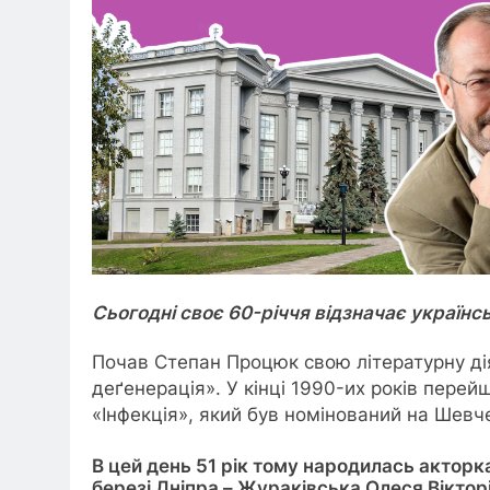
Сьогодні своє 60-річчя відзначає українс
Почав Степан Процюк свою літературну діял
деґенерація». У кінці 1990-их років пере
«Інфекція», який був номінований на Шевче
В цей день 51 рік тому народилась акторк
березі Дніпра – Жураківська Олеся Віктор