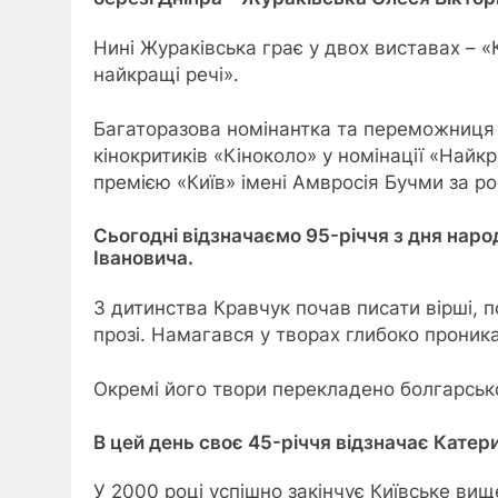
Нині Жураківська грає у двох виставах – «
найкращі речі».
Багаторазова номінантка та переможниця 
кінокритиків «Кіноколо» у номінації «Най
премією «Київ» імені Амвросія Бучми за роб
Сьогодні відзначаємо 95-річчя з дня нар
Івановича.
З дитинства Кравчук почав писати вірші, п
прозі. Намагався у творах глибоко проник
Окремі його твори перекладено болгарськ
В цей день своє 45-річчя відзначає Катер
У 2000 році успішно закінчує Київське ви