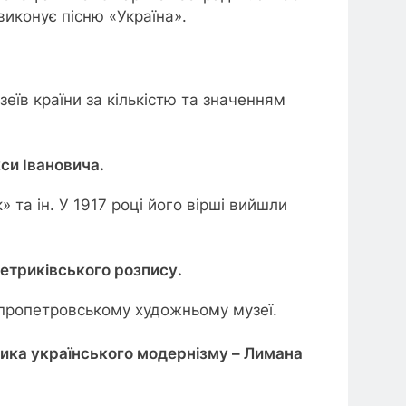
иконує пісню «Україна».
еїв країни за кількістю та значенням
си Івановича.
 та ін. У 1917 році його вірші вийшли
петриківського розпису.
іпропетровському художньому музеї.
ника українського модернізму – Лимана