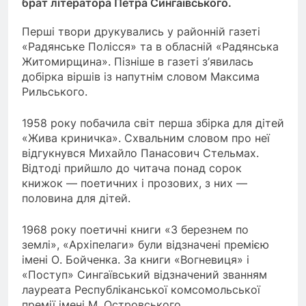
брат літератора Петра Сингаївського.
Перші твори друкувались у районній газеті
«Радянське Полісся» та в обласній «Радянська
Житомирщина». Пізніше в газеті з’явилась
добірка віршів із напутнім словом Максима
Рильського.
1958 року побачила світ перша збірка для дітей
«Жива криничка». Схвальним словом про неї
відгукнувся Михайло Панасович Стельмах.
Відтоді прийшло до читача понад сорок
книжок — поетичних і прозових, з них —
половина для дітей.
1968 року поетичні книги «З березнем по
землі», «Архіпелаги» були відзначені премією
імені О. Бойченка. За книги «Вогневиця» і
«Поступ» Сингаївський відзначений званням
лауреата Республіканської комсомольської
премії імені М. Островського.