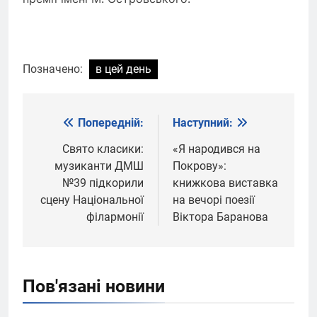
Позначено:
в цей день
Попередній:
Наступний:
Навігація
записів
Свято класики:
«Я народився на
музиканти ДМШ
Покрову»:
№39 підкорили
книжкова виставка
сцену Національної
на вечорі поезії
філармонії
Віктора Баранова
Пов'язані новини