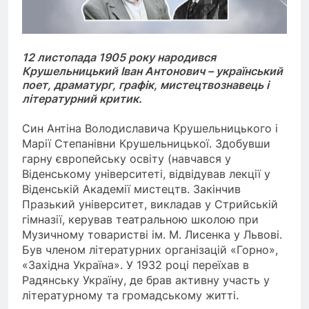
12 листопада 1905 року народився
Крушельницький Іван Антонович – український
поет, драматург, графік, мистецтвознавець і
літературний критик.
Син Антіна Володиславича Крушельницького і
Марії Степанівни Крушельницької. Здобувши
гарну європейську освіту (навчався у
Віденському університеті, відвідував лекції у
Віденській Академії мистецтв. Закінчив
Празький університет, викладав у Стрийській
гімназії, керував театральною школою при
Музичному товаристві ім. М. Лисенка у Львові.
Був членом літературних організацій «Горно»,
«Західна Україна». У 1932 році переїхав в
Радянську Україну, де брав активну участь у
літературному та громадському житті.