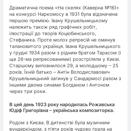
Драматична поема «На скелях (Каверна №16)»
на конкурсі Наркомосу в 1931 була відзначена
першою премією. Івану Крушельницькому
належить також ряд графічних робіт,
ілюстрації до творів Коцюбинського,
Стефаника. Проте молох репресій не оминув
талановитого українця. Івана Крушельницького
у грудні 1934 разом з рідним братом Тарасом (і
ще 26-ма репресованими) розстріляли у Києві.
Старшому виповнилося 29, а молодшому – 25
років. Їхній батько – Антін Володиславович
Крушельницький загинув у Сандармосі разом з
іншими двома синами Богданом і Антоном
через три роки.
В цей день 1923 року народилась Рожавська
Юдіф Григорівна – українська композиторка.
Родом з Києва. В дитинстві була музичним
вундеркіндом, з п’яти років чудово грала на