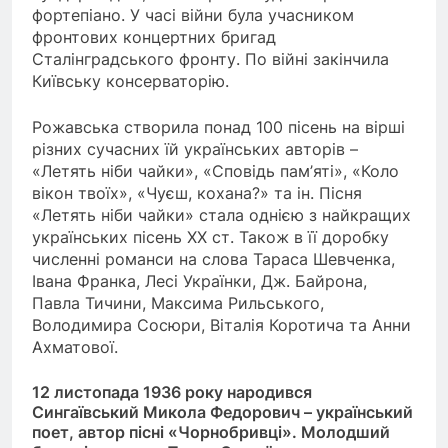
фортепіано. У часі війни була учасником
фронтових концертних бригад
Сталінградського фронту. По війні закінчила
Київську консерваторію.
Рожавська створила понад 100 пісень на вірші
різних сучасних їй українських авторів –
«Летять ніби чайки», «Сповідь пам’яті», «Коло
вікон твоїх», «Чуєш, кохана?» та ін. Пісня
«Летять ніби чайки» стала однією з найкращих
українських пісень XX ст. Також в її доробку
численні романси на слова Тараса Шевченка,
Івана Франка, Лесі Українки, Дж. Байрона,
Павла Тичини, Максима Рильського,
Володимира Сосюри, Віталія Коротича та Анни
Ахматової.
12 листопада 1936 року народився
Сингаївський Микола Федорович – український
поет, автор пісні «Чорнобривці». Молодший