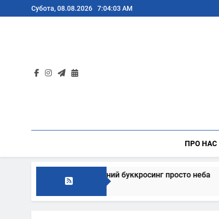
Перейти
Субота, 08.08.2026
7:04:04 AM
до
вмісту
ПРО НАС
запрошує на традиційний буккросинг просто неба