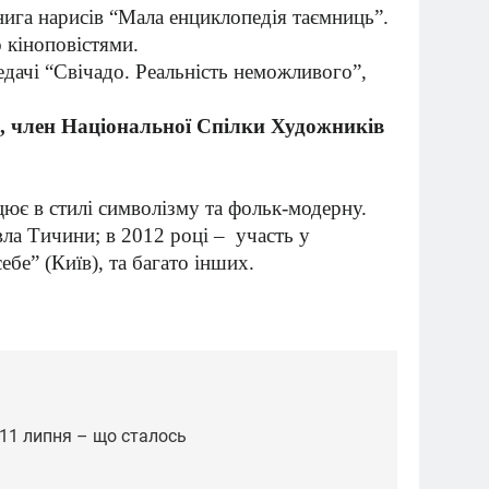
книга нарисів “Мала енциклопедія таємниць”.
 кіноповістями.
дачі “Свічадо. Реальність неможливого”,
, член Національної Спілки Художників
ює в стилі символізму та фольк-модерну.
вла Тичини; в 2012 році – участь у
бе” (Київ), та багато інших.
ї 11 липня – що сталось