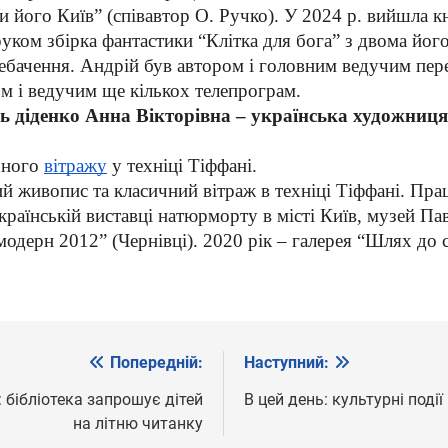
и його Київ” (співавтор О. Ручко). У 2024 р. вийшла 
ком збірка фантастики “Клітка для бога” з двома його
ебачення. Андрій був автором і головним ведучим пере
ом і ведучим ще кількох телепрограм.
сь діденко Анна Вікторівна
– українська художниця
чного
вітражу
у техніці Тіффані.
 живопис та класичний вітраж в техніці Тіффані. Прац
раїнській виставці натюрморту в місті Київ, музей Па
дерн 2012” (Чернівці). 2020 рік – галерея “Шлях до се
Попередній:
Наступний:
: бібліотека запрошує дітей
В цей день: культурні поді
на літню читанку