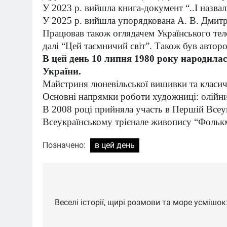
У 2023 р. вийшла книга-документ “..І назвал
У 2025 р. вийшла упорядкована А. В. Дмитру
Працював також оглядачем Українського тел
далі “Цей таємничий світ”. Також був автор
В цей день 10 липня 1980 року народила
України.
Майстриня люневільської вишивки та класи
Основні напрямки роботи художниці: олійний
В 2008 році прийняла участь в Першій Всеук
Всеукраїнському трієнале живопису “Фолькмо
Позначено:
в цей день
Навігація
записів
Веселі історії, щирі розмови та море усмішок