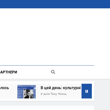
В Місті Києві Державної Адміністрації
АРТНЕРИ
В цей день: культурні події 2 серпня – що ста
6 Днів Тому Назад