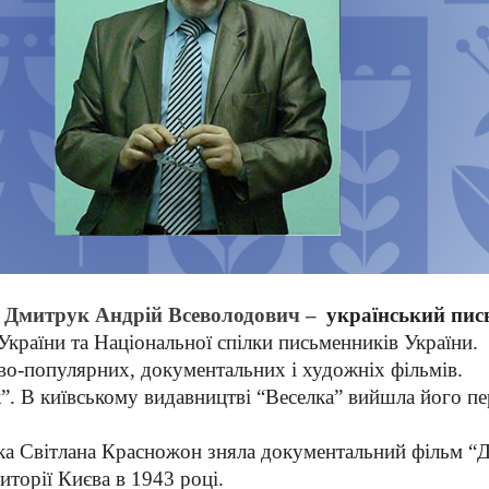
я Дмитрук Андрій Всеволодович –
український пис
України та Національної спілки письменників України.
ово-популярних, документальних і художніх фільмів.
. В київському видавництві “Веселка” вийшла його пе
ка Світлана Красножон зняла документальний фільм “Д
иторії Києва в 1943 році.