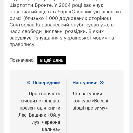
Шарлотти Бронте. У 2004 році закінчує
розпочатий іще в таборі «Словник українських
рим» (близько 1 000 друкованих сторінок).
Святослав Караванський опублікував уже в
часи свободи численні розвідки. В яких
засуджує «знущання з української мови» та
правопису.
Позначено:
в цей день
Попередній:
Наступний:
Навігація
записів
Про творчість
Літературний
січових стрільців:
конкурс «Веселі
презентація книги
вірші про зиму»
Лесі Башняк «Ой, у
лузі червона
калина»