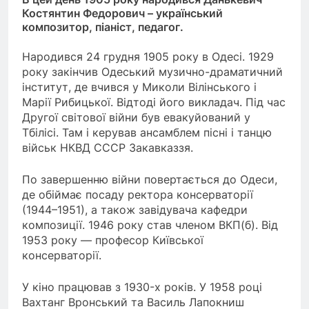
Костянтин Федорович – український
композитор, піаніст, педагог.
Народився 24 грудня 1905 року в Одесі. 1929
року закінчив Одеський музично-драматичний
інститут, де вчився у Миколи Вілінського і
Марії Рибицької. Відтоді його викладач. Під час
Другої світової війни був евакуйований у
Тбілісі. Там і керував ансамблем пісні і танцю
військ НКВД СССР Закавказзя.
По завершенню війни повертається до Одеси,
де обіймає посаду ректора консерваторії
(1944–1951), а також завідувача кафедри
композиції. 1946 року став членом ВКП(б). Від
1953 року — професор Київської
консерваторії.
У кіно працював з 1930-х років. У 1958 році
Вахтанг Вронський та Василь Лапокниш