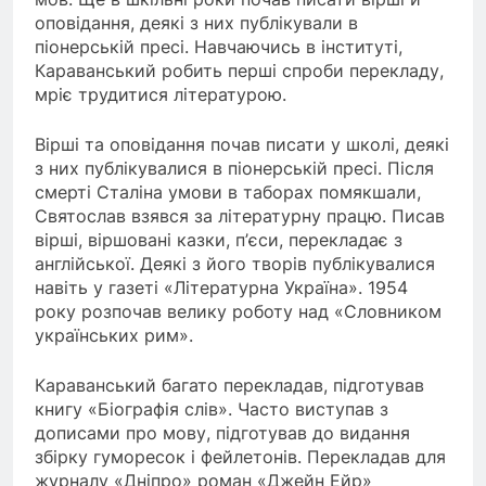
оповідання, деякі з них публікували в
піонерській пресі. Навчаючись в інституті,
Караванський робить перші спроби перекладу,
мріє трудитися літературою.
Вірші та оповідання почав писати у школі, деякі
з них публікувалися в піонерській пресі. Після
смерті Сталіна умови в таборах помякшали,
Святослав взявся за літературну працю. Писав
вірші, віршовані казки, п’єси, перекладає з
англійської. Деякі з його творів публікувалися
навіть у газеті «Літературна Україна». 1954
року розпочав велику роботу над «Словником
українських рим».
Караванський багато перекладав, підготував
книгу «Біографія слів». Часто виступав з
дописами про мову, підготував до видання
збірку гуморесок і фейлетонів. Перекладав для
журналу «Дніпро» роман «Джейн Ейр»