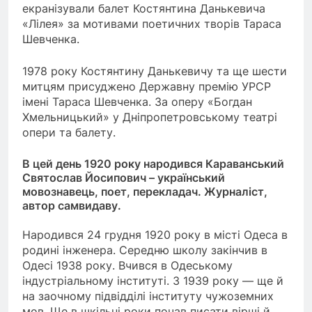
екранізували балет Костянтина Данькевича
«Лілея» за мотивами поетичних творів Тараса
Шевченка.
1978 року Костянтину Данькевичу та ще шести
митцям присуджено Державну премію УРСР
імені Тараса Шевченка. За оперу «Богдан
Хмельницький» у Дніпропетровському театрі
опери та балету.
В цей день 1920 року народився Караванський
Святослав Йосипович – український
мовознавець, поет, перекладач. Журналіст,
автор самвидаву.
Народився 24 грудня 1920 року в місті Одеса в
родині інженера. Середню школу закінчив в
Одесі 1938 року. Вчився в Одеському
індустріальному інституті. З 1939 року — ще й
на заочному підвідділі інституту чужоземних
мов. Ще в шкільні роки почав писати вірші й