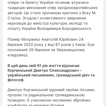
опери та балету України починає втрачати
традицію виконання опер західноєвропейських
авторів. Це стало причиною критики з боку М.
Стріхи. Згодом і колективного звернення
науковців до міністра культури, молоді та
спорту України Володимира Бородянського.
Помер Мокренко Анатолій Юрійович 24
березня 2020 року у віці 87 років у Києві. Був
похований 26 березня на Звіринецькому
кладовищі.
В цей день свій 61 рік життя відзначає
Корчинський Дмитро Олександрович –
український письменник, громадський діяч та
філософ.
Дмитро Корчинський відомий своїми п’єсами,
прозою та радикальною громадянською
позицією. Є учасником численних збройних
конфліктів за межами України.