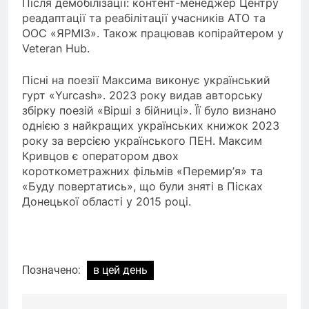
Після демобілізації: контент-менеджер Центру
реадаптації та реабілітації учасників АТО та
ООС «ЯРМІЗ». Також працював копірайтером у
Veteran Hub.
Пісні на поезії Максима виконує український
гурт «Yurcash». 2023 року видав авторську
збірку поезій «Вірші з бійниці». Її було визнано
однією з найкращих українських книжок 2023
року за версією українського ПЕН. Максим
Кривцов є оператором двох
короткометражних фільмів «Перемир’я» та
«Буду повертатись», що були зняті в Пісках
Донецької області у 2015 році.
Позначено:
в цей день