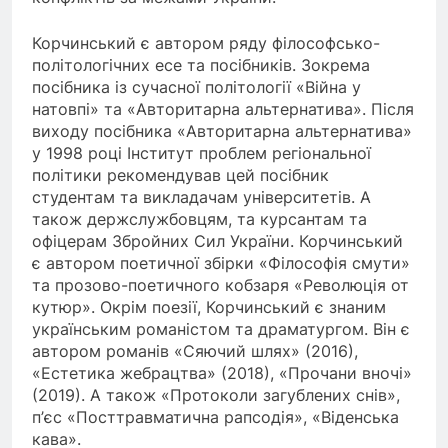
Корчинський є автором ряду філософсько-
політологічних есе та посібників. Зокрема
посібника із сучасної політології «Війна у
натовпі» та «Авторитарна альтернатива». Після
виходу посібника «Авторитарна альтернатива»
у 1998 році Інститут проблем регіональної
політики рекомендував цей посібник
студентам та викладачам університетів. А
також держслужбовцям, та курсантам та
офіцерам Збройних Сил України. Корчинський
є автором поетичної збірки «Філософія смути»
та прозово-поетичного кобзаря «Революція от
кутюр». Окрім поезії, Корчинський є знаним
українським романістом та драматургом. Він є
автором романів «Сяючий шлях» (2016),
«Естетика жебрацтва» (2018), «Прочани вночі»
(2019). А також «Протоколи загублених снів»,
п’єс «Посттравматична рапсодія», «Віденська
кава».