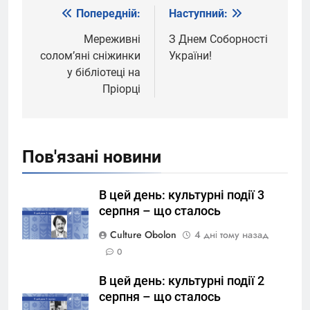
Попередній:
Наступний:
Навігація
записів
Мереживні
З Днем Соборності
солом’яні сніжинки
України!
у бібліотеці на
Пріорці
Пов'язані новини
В цей день: культурні події 3
серпня – що сталось
Culture Obolon
4 дні тому назад
0
В цей день: культурні події 2
серпня – що сталось