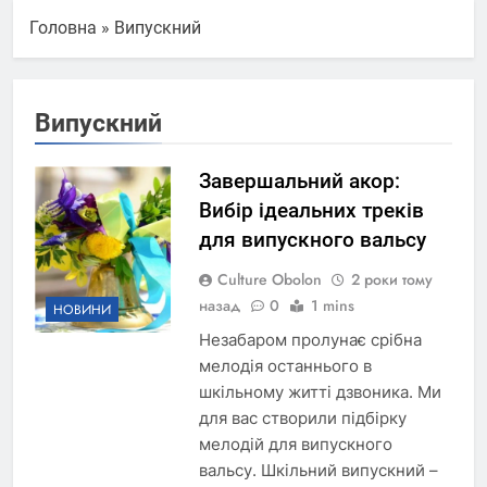
Головна
»
Випускний
Випускний
Завершальний акор:
Вибір ідеальних треків
для випускного вальсу
Culture Obolon
2 роки тому
назад
0
1 mins
НОВИНИ
Незабаром пролунає срібна
мелодія останнього в
шкільному житті дзвоника. Ми
для вас створили підбірку
мелодій для випускного
вальсу. Шкільний випускний –