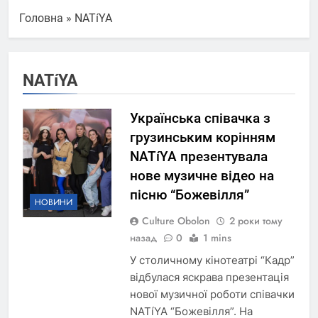
Головна
»
NATíYA
NATíYA
Українська співачка з
грузинським корінням
NATíYA презентувала
нове музичне відео на
пісню “Божевілля”
НОВИНИ
Culture Obolon
2 роки тому
назад
0
1 mins
У столичному кінотеатрі “Кадр”
відбулася яскрава презентація
нової музичної роботи співачки
NATíYA “Божевілля”. На