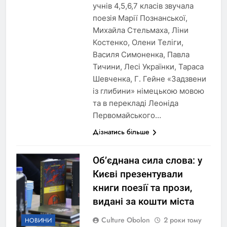
учнів 4,5,6,7 класів звучала
поезія Марії Познанської,
Михайла Стельмаха, Ліни
Костенко, Олени Теліги,
Василя Симоненка, Павла
Тичини, Лесі Українки, Тараса
Шевченка, Г. Гейне «Задзвени
із глибини» німецькою мовою
та в перекладі Леоніда
Первомайського…
Дізнатись більше
Об’єднана сила слова: у
Києві презентували
книги поезії та прози,
видані за кошти міста
Culture Obolon
2 роки тому
НОВИНИ