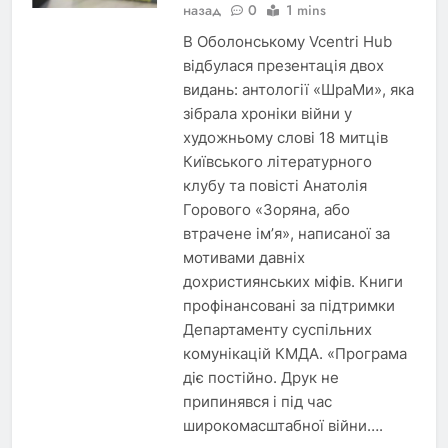
назад
0
1 mins
В Оболонському Vcentri Нub
відбулася презентація двох
видань: антології «ШраМи», яка
зібрала хроніки війни у
художньому слові 18 митців
Київського літературного
клубу та повісті Анатолія
Горового «Зоряна, або
втрачене ім’я», написаної за
мотивами давніх
дохристиянських міфів. Книги
профінансовані за підтримки
Департаменту суспільних
комунікацій КМДА. «Програма
діє постійно. Друк не
припинявся і під час
широкомасштабної війни….