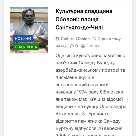
Культурна спадщина
Оболоні: площа
Сантьяго-де-Чилі
Culture Obolon
2 роки тому
НОВИНИ
назад
0
1 mins
СПАДЩИНА
Однією з культурних пам’яток є
пам’ятник Самеду Вургуну –
азербайджанському поетові та
письменнику. Він
встановлений навпроти
наявної з 1974 року бібліотеки,
яка також має ім’я цієї відомої
людини – на вулиці Олександра
Архипенка, 3. Урочисте
відкриття пам’ятника Самеду
Вургуну відбулося 26 вересня
2006 року – в період, коли