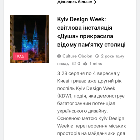
Дізнатись більше
Kyiv Design Week:
світлова інсталяція
«Душа» прикрасила
відому пам’ятку столиці
Culture Obolon
2 роки тому
ПОДІЇ
назад
0
1 mins
З 28 серпня по 4 вересня у
Києві триває вже другий рік
поспіль Kyiv Design Week
(KDW), подія, яка демонструє
багатогранний потенціал
українського дизайну.
Основною метою Kyiv Design
Week є перетворення міських
просторів на майданчики для