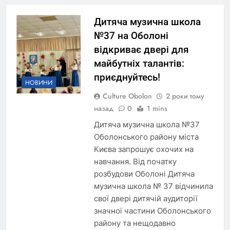
Дитяча музична школа
№37 на Оболоні
відкриває двері для
майбутніх талантів:
приєднуйтесь!
НОВИНИ
Culture Obolon
2 роки тому
назад
0
1 mins
Дитяча музична школа №37
Оболонського району міста
Києва запрошує охочих на
навчання. Від початку
розбудови Оболоні Дитяча
музична школа № 37 відчинила
свої двері дитячій аудиторії
значної частини Оболонського
району та нещодавно