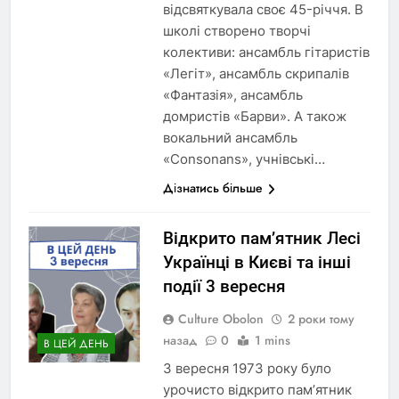
відсвяткувала своє 45-річчя. В
школі створено творчі
колективи: ансамбль гітаристів
«Легіт», ансамбль скрипалів
«Фантазія», ансамбль
домристів «Барви». А також
вокальний ансамбль
«Consonans», учнівські…
Дізнатись більше
Відкрито пам’ятник Лесі
Українці в Києві та інші
події 3 вересня
Culture Obolon
2 роки тому
назад
0
1 mins
В ЦЕЙ ДЕНЬ
3 вересня 1973 року було
урочисто відкрито пам’ятник