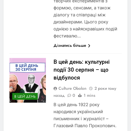
творчих експериментів з
формою, сенсами, а також
діалогу та співпраці між
дизайнерами. Цього року
однією з найяскравіших подій
фестивалю…
Дізнатись більше
В цей день: культурні
події 30 серпня – що
відбулося
Culture Obolon
2 роки тому
назад
0
1 mins
В ЦЕЙ ДЕНЬ
В цей день 1922 року
народився український
письменник і журналіст –
Глазовий Павло Прокопович.