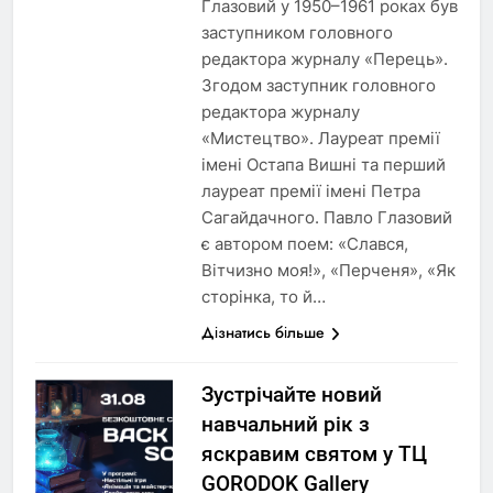
Глазовий у 1950–1961 роках був
заступником головного
редактора журналу «Перець».
Згодом заступник головного
редактора журналу
«Мистецтво». Лауреат премії
імені Остапа Вишні та перший
лауреат премії імені Петра
Сагайдачного. Павло Глазовий
є автором поем: «Слався,
Вітчизно моя!», «Перченя», «Як
сторінка, то й…
Дізнатись більше
Зустрічайте новий
навчальний рік з
яскравим святом у ТЦ
GORODOK Gallery