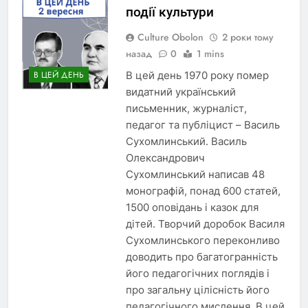
події культури
Culture Obolon
2 роки тому
назад
0
1 mins
В цей день 1970 року помер
В ЦЕЙ ДЕНЬ
видатний український
письменник, журналіст,
педагог та публіцист – Василь
Сухомлинський. Василь
Олександрович
Сухомлинський написав 48
монографій, понад 600 статей,
1500 оповідань і казок для
дітей. Творчий доробок Василя
Сухомлинського переконливо
доводить про багатогранність
його педагогічних поглядів і
про загальну цілісність його
педагогічного мислення. В цей