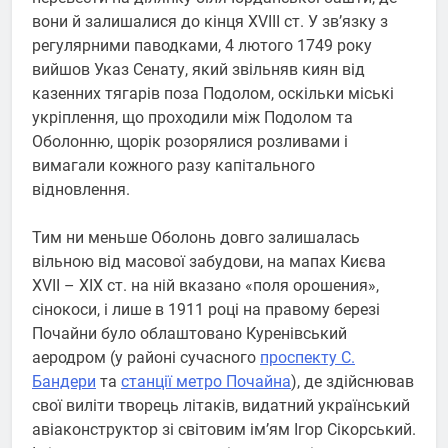
вони й залишалися до кінця XVIII ст. У зв’язку з
регулярними паводками, 4 лютого 1749 року
вийшов Указ Сенату, який звільняв киян від
казенних тягарів поза Подолом, оскільки міські
укріплення, що проходили між Подолом та
Оболонню, щорік розорялися розливами і
вимагали кожного разу капітального
відновлення.
Тим ни меньше Оболонь довго залишалась
вільною від масової забудови, на мапах Києва
XVII – XIX ст. на ній вказано «поля орошения»,
сінокоси, і лише в 1911 році на правому березі
Почайни було облаштовано Куренівський
аеродром (у районі сучасного
проспекту С.
Бандери
та
станції метро Почайна
), де здійснював
свої виліти творець літаків, видатний український
авіаконструктор зі світовим ім’ям Ігор Сікорський.