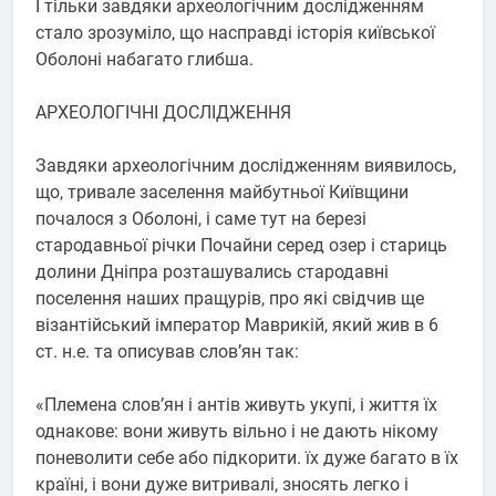
І тільки завдяки археологічним дослідженням
стало зрозуміло, що насправді історія київської
Оболоні набагато глибша.
АРХЕОЛОГІЧНІ ДОСЛІДЖЕННЯ
Завдяки археологічним дослідженням виявилось,
що, тривале заселення майбутньої Київщини
почалося з Оболоні, і саме тут на березі
стародавньої річки Почайни серед озер і стариць
долини Дніпра розташувались стародавні
поселення наших пращурів, про які свідчив ще
візантійський імператор Маврикій, який жив в 6
ст. н.е. та описував слов’ян так:
«Племена слов’ян і антів живуть укупі, і життя їх
однакове: вони живуть вільно і не дають нікому
поневолити себе або підкорити. їх дуже багато в їх
країні, і вони дуже витривалі, зносять легко і