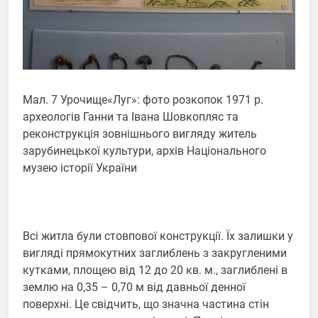
Мал. 7 Урочище«Луг»: фото розкопок 1971 р.
археологів Ганни та Івана Шовкопляс та
реконструкція зовнішнього вигляду житель
зарубинецької культури, архів Національного
музею історії України
Всі житла були стовпової конструкції. Їх залишки у
вигляді прямокутних заглиблень з закругленими
кутками, площею від 12 до 20 кв. м., заглиблені в
землю на 0,35 – 0,70 м від давньої денної
поверхні. Це свідчить, що значна частина стін