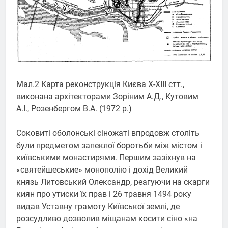
Мал.2 Карта реконструкція Києва Х-ХІІІ стт.,
виконана архітекторами Зоріним А.Д., Кутовим
А.І., Розенбергом В.А. (1972 р.)
Соковиті оболонські сіножаті впродовж століть
були предметом запеклої боротьби між містом і
київськими монастирями. Першим зазіхнув на
«святейшеськие» монополію і дохід Великий
князь Литовський Олександр, реагуючи на скарги
киян про утиски їх прав і 26 травня 1494 року
видав Уставну грамоту Київської землі, де
розсудливо дозволив міщанам косити сіно «на