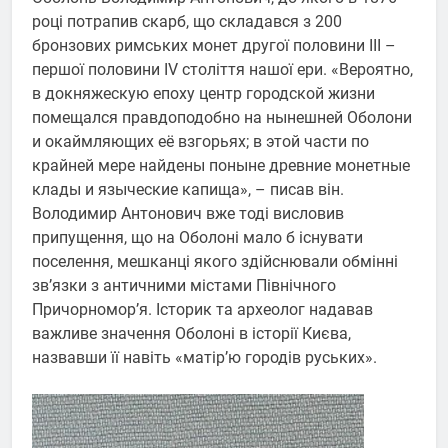
році потрапив скарб, що складався з 200
бронзових римських монет другої половини III –
першої половини IV століття нашої ери. «Вероятно,
в докняжескую епоху центр городской жизни
помещался правдоподобно на нынешней Оболони
и окаймляющих её взгорьях; в этой части по
крайней мере найдены поныне древние монетные
клады и языческие капища», – писав він.
Володимир Антонович вже тоді висловив
припущення, що на Оболоні мало б існувати
поселення, мешканці якого здійснювали обмінні
зв’язки з античними містами Північного
Причорномор’я. Історик та археолог надавав
важливе значення Оболоні в історії Києва,
назвавши її навіть «матір’ю городів руських».