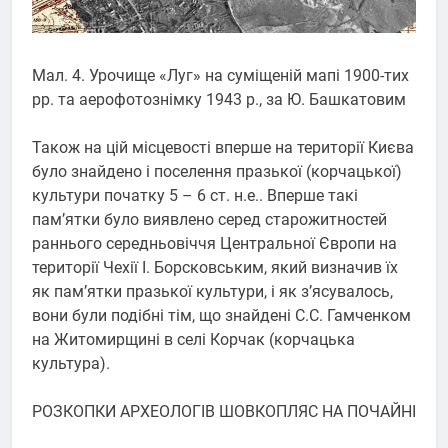
Мал. 4. Урочище «Луг» на суміщеній мапі 1900-тих
рр. та аерофотознімку 1943 р., за Ю. Башкатовим
Також на цій місцевості вперше на території Києва
було знайдено і поселення празької (корчацької)
культури початку 5 – 6 ст. н.е.. Вперше такі
пам’ятки було виявлено серед старожитностей
раннього середньовіччя Центральної Європи на
території Чехії І. Борсковським, який визначив їх
як пам’ятки празької культури, і як з’ясувалось,
вони були подібні тім, що знайдені С.С. Гамченком
на Житомирщині в селі Корчак (корчацька
культура).
РОЗКОПКИ АРХЕОЛОГІВ ШОВКОПЛЯС НА ПОЧАЙНІ