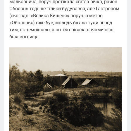
мальовнича, поруч протікала світла річка, район
Оболонь тоді ще тільки будувався, але Гастроном
(сьогодні «Велика Кишеня» поруч із метро
«Оболонь») вже був, молодь бігала туди перед
тим, як темнішало, а потім співала ночами пісні
біля вогнища.