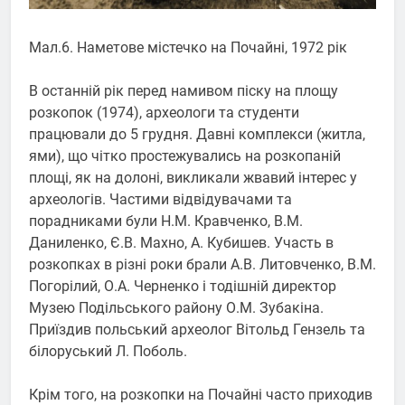
Мал.6. Наметове містечко на Почайні, 1972 рік
В останній рік перед намивом піску на площу
розкопок (1974), археологи та студенти
працювали до 5 грудня. Давні комплекси (житла,
ями), що чітко простежувались на розкопаній
площі, як на долоні, викликали жвавий інтерес у
археологів. Частими відвідувачами та
порадниками були Н.М. Кравченко, В.М.
Даниленко, Є.В. Махно, А. Кубишев. Участь в
розкопках в різні роки брали А.В. Литовченко, В.М.
Погорілий, О.А. Черненко і тодішній директор
Музею Подільського району О.М. Зубакіна.
Приїздив польський археолог Вітольд Гензель та
білоруський Л. Поболь.
Крім того, на розкопки на Почайні часто приходив