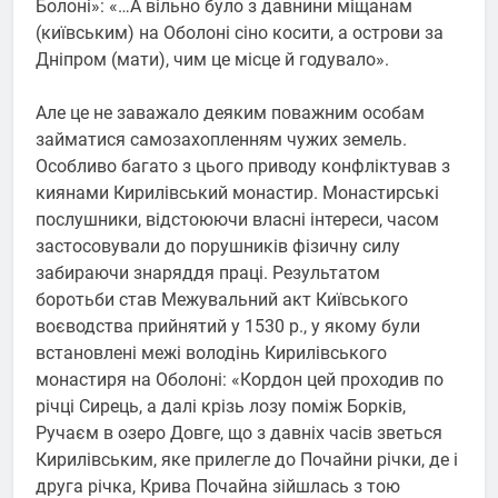
Болоні»: «…А вільно було з давнини міщанам
(київським) на Оболоні сіно косити, а острови за
Дніпром (мати), чим це місце й годувало».
Але це не заважало деяким поважним особам
займатися самозахопленням чужих земель.
Особливо багато з цього приводу конфліктував з
киянами Кирилівський монастир. Монастирські
послушники, відстоюючи власні інтереси, часом
застосовували до порушників фізичну силу
забираючи знаряддя праці. Результатом
боротьби став Межувальний акт Київського
воєводства прийнятий у 1530 р., у якому були
встановлені межі володінь Кирилівського
монастиря на Оболоні: «Кордон цей проходив по
річці Сирець, а далі крізь лозу поміж Борків,
Ручаєм в озеро Довге, що з давніх часів зветься
Кирилівським, яке прилегле до Почайни річки, де і
друга річка, Крива Почайна зійшлась з тою