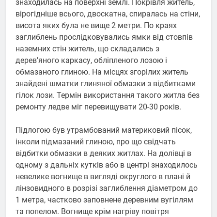
знаходилась на поверхні землі. Покрівля житель,
вірогідніше всього, двоскатна, спиралась на стіни,
висота яких була не вище 2 метри. По краях
заглиблень прослідковувались ямки від стовпів
наземних стін житель, що складались з
дерев’яного каркасу, обліпленого лозою і
обмазаного глиною. На місцях згорілих житель
знайдені шматки глиняної обмазки з відбитками
гілок лози. Термін використання такого житла без
ремонту ледве міг перевищувати 20-30 років.
Підлогою був утрамбований материковий пісок,
інколи підмазаний глиною, про що свідчать
відбитки обмазки в деяких житлах. На долівці в
одному з дальніх кутків або в центрі знаходилось
невелике вогнище в вигляді округлого в плані й
лінзовидного в розрізі заглиблення діаметром до
1 метра, частково заповнене деревним вугіллям
та попелом. Вогнище крім нагріву повітря