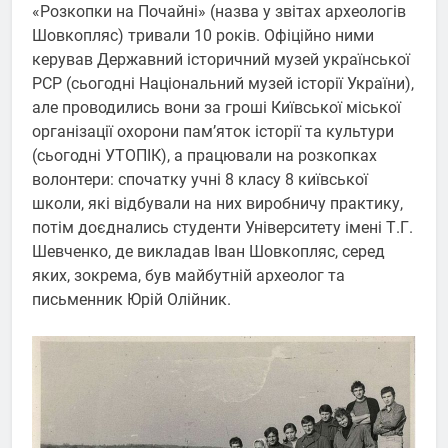
«Розкопки на Почайні» (назва у звітах археологів
Шовкопляс) тривали 10 років. Офіційно ними
керував Державний історичний музей української
РСР (сьогодні Національний музей історії України),
але проводились вони за гроші Київської міської
організації охорони пам’яток історії та культури
(сьогодні УТОПІК), а працювали на розкопках
волонтери: спочатку учні 8 класу 8 київської
школи, які відбували на них виробничу практику,
потім доєднались студенти Університету імені Т.Г.
Шевченко, де викладав Іван Шовкопляс, серед
яких, зокрема, був майбутній археолог та
письменник Юрій Олійник.