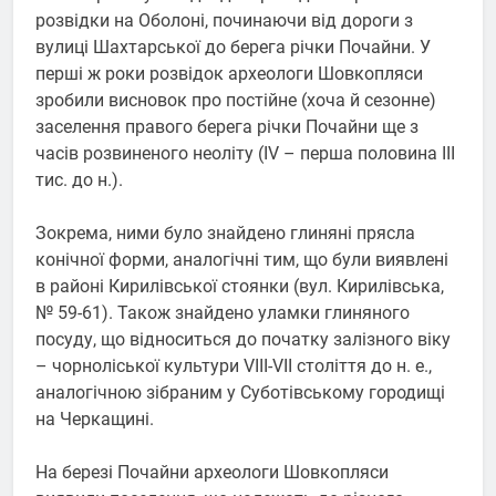
розвідки на Оболоні, починаючи від дороги з
вулиці Шахтарської до берега річки Почайни. У
перші ж роки розвідок археологи Шовкопляси
зробили висновок про постійне (хоча й сезонне)
заселення правого берега річки Почайни ще з
часів розвиненого неоліту (IV – перша половина III
тис. до н.).
Зокрема, ними було знайдено глиняні прясла
конічної форми, аналогічні тим, що були виявлені
в районі Кирилівської стоянки (вул. Кирилівська,
№ 59-61). Також знайдено уламки глиняного
посуду, що відноситься до початку залізного віку
– чорноліської культури VIII-VII століття до н. е.,
аналогічною зібраним у Суботівському городищі
на Черкащині.
На березі Почайни археологи Шовкопляси