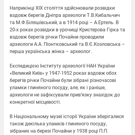
Наприкінці XIX століття здійснювали розвідки
вздовж берегів Дніпра археологи Т.В.Кибальчич
та М.Ф.Біляшівський, а в 1914 році – А.Ертель. В
20-х роках розвідки в урочищі Кристерова Гірка та
вздовж берегів річки Почайни проводили
археологи А.А. Піонтковський та В.Є.Козловська –
перша українська жінка – археолог.
Експедицією Інституту археології НАН України
«Великий Київ» у 1947-1952 роках вздовж обох
берегів річки Почайни були зібрані різночасові
уламки глиняного посуду, але, як і раніше,
археологи не зафіксували прив’язку знахідок до
конкретної місцевості.
В Національному музеї історії України зберігалися
також декілька уламків глиняного посуду,
зібраних на березі Почайни у 1938 році П.П.