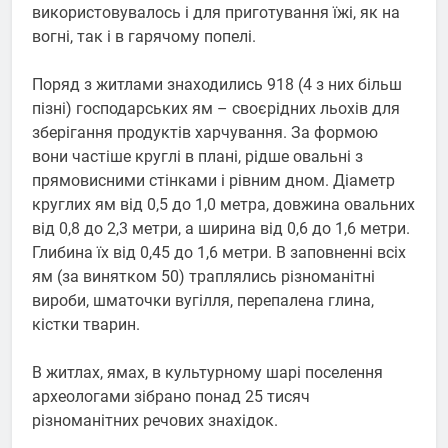
використовувалось і для приготування їжі, як на
вогні, так і в гарячому попелі.
Поряд з житлами знаходились 918 (4 з них більш
пізні) господарських ям – своєрідних льохів для
зберігання продуктів харчування. За формою
вони частіше круглі в плані, рідше овальні з
прямовисними стінками і рівним дном. Діаметр
круглих ям від 0,5 до 1,0 метра, довжина овальних
від 0,8 до 2,3 метри, а ширина від 0,6 до 1,6 метри.
Глибина їх від 0,45 до 1,6 метри. В заповненні всіх
ям (за винятком 50) траплялись різноманітні
вироби, шматочки вугілля, перепалена глина,
кістки тварин.
В житлах, ямах, в культурному шарі поселення
археологами зібрано понад 25 тисяч
різноманітних речових знахідок.