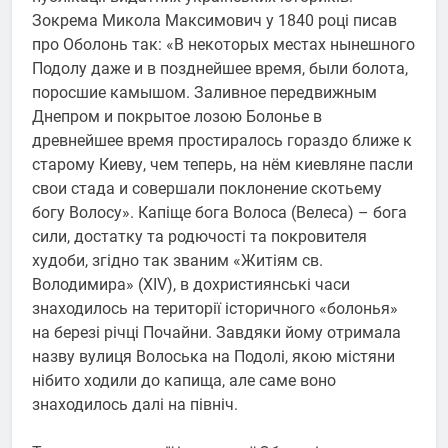
Зокрема Микола Максимович у 1840 році писав
про Оболонь так: «В некоторых местах нынешного
Подолу даже и в позднейшее время, были болота,
поросшие камышом. Заливное передвижным
Днепром и покрытое лозою Болонье в
древнейшее время простиралось гораздо ближе к
старому Киеву, чем теперь, на нём киевляне пасли
свои стада и совершали поклонение скотьему
богу Волосу». Капіще бога Волоса (Велеса) – бога
сили, достатку та родючості та покровителя
худоби, згідно так званим «Житіям св.
Володимира» (XIV), в дохристиянські часи
знаходилось на території історичного «болонья»
на березі річці Почайни. Завдяки йому отримала
назву вулиця Волоська на Подолі, якою містяни
нібито ходили до капища, але саме воно
знаходилось далі на північ.