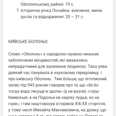
Оболонському районі: 19 с.
Історична річка Почайна: значення, зміни
русла та відродження: 20 – 31 с.
КИЇВСЬКЕ БОЛОНЬЄ
Слово «Оболонь» є народною назвою низьких
заболочених місцевостей, які вважались
непридатними для заселення людиною. Така уява
деякий час панувала в науковому середовищі і
про київську Оболонь. Тим більше, що літописний
запис під 945 роком говорив про те, що «бе бо
тогда вода текуще в здоле» (а не возле) «горы
Киевскыя, а на Подолье не седяху лудье, но на
горе», і тим наштовхнув істориків XIX-XX сторіччя,
у тому числі Михайла Максимовича, на думку, що