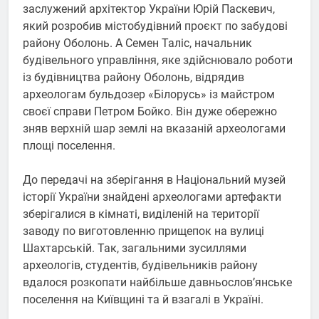
заслужений архітектор України Юрій Паскевич,
який розробив містобудівний проєкт по забудові
району Оболонь. А Семен Таліс, начальник
будівельного управління, яке здійснювало роботи
із будівництва району Оболонь, відрядив
археологам бульдозер «Білорусь» із майстром
своєї справи Петром Бойко. Він дуже обережно
зняв верхній шар землі на вказаній археологами
площі поселення.
До передачі на зберігання в Національний музей
історії України знайдені археологами артефакти
зберігалися в кімнаті, виділеній на території
заводу по виготовленню прищепок на вулиці
Шахтарській. Так, загальними зусиллями
археологів, студентів, будівельників району
вдалося розкопати найбільше давньослов’янське
поселення на Київщині та й взагалі в Україні.