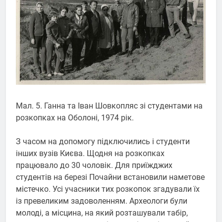
Мал. 5. Ганна та Іван Шовкопляс зі студентами на
розкопках на Оболоні, 1974 рік.
З часом на допомогу підключились і студенти
інших вузів Києва. Щодня на розкопках
працювало до 30 чоловік. Для приїжджих
студентів на березі Почайни встановили наметове
містечко. Усі учасники тих розкопок згадували їх
із превеликим задоволенням. Археологи були
молоді, а місцина, на який розташували табір,