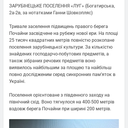
ЗАРУБІНЕЦЬКЕ ПОСЕЛЕННЯ «ЛУГ» (Богатирська,
2а-2в, за нотатками Ганни Шовкопляс)
Тривале заселення підвищень правого берега
Почайни засвідчене на рубежу нової ери. На площі
25 тисяч квадратних метрів повністю розкопане
поселення зарубінецької культури. За кількістю
знайдених господарчо-побутових предметів, а
також зібраних речових предметів воно
виявилось найбільшим за площею та найбільш
повно дослідженим серед синхронних пам’яток в
Україні.
Поселення орієнтоване з південного заходу на
північний схід. Воно тягнулося на 400-500 метрів
вздовж берега Почайни при ширині 200 метрів.