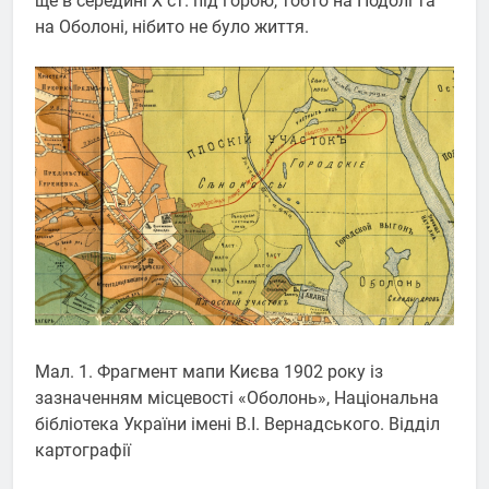
ще в середині X ст. під горою, тобто на Подолі та
на Оболоні, нібито не було життя.
Мал. 1. Фрагмент мапи Києва 1902 року із
зазначенням місцевості «Оболонь», Національна
бібліотека України імені В.І. Вернадського. Відділ
картографії