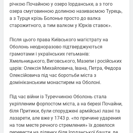
річкою Почайною у озеро Іорданське, а з того
озера смуговинною долиною називаємою Турець,
а з Турця крізь Болонье просто до валка
старожитного, а тим валком у Юрків ставок».
Після цього права Київського магістрату на
Оболонь неодноразово підтверджуються
грамотами і українських гетьманів:
Хмельницького, Виговського, Мазепи і російських
царів: Олексія Михайловича, Івана, Петра, Федора
Олексійовича під час боротьби міста з
домініканським монастирем на Оболоні.
Під час війни із Туреччиною Оболонь стала
укріпленим форпостом міста, а на березі Почайни,
біля Притики, були споруджені армійські лазні та
лазарети, але вже у 1743 р. «по причине ударения
на том месте речного стремления» їх довелося
перевести на ділянку біля Іорданської башти, де