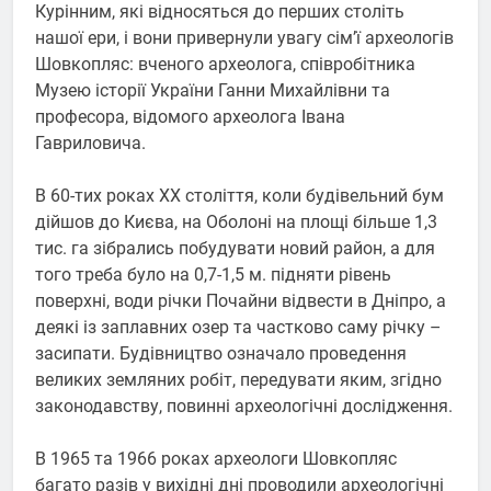
Курінним, які відносяться до перших століть
нашої ери, і вони привернули увагу сім’ї археологів
Шовкопляс: вченого археолога, співробітника
Музею історії України Ганни Михайлівни та
професора, відомого археолога Івана
Гавриловича.
В 60-тих роках XX століття, коли будівельний бум
дійшов до Києва, на Оболоні на площі більше 1,3
тис. га зібрались побудувати новий район, а для
того треба було на 0,7-1,5 м. підняти рівень
поверхні, води річки Почайни відвести в Дніпро, а
деякі із заплавних озер та частково саму річку –
засипати. Будівництво означало проведення
великих земляних робіт, передувати яким, згідно
законодавству, повинні археологічні дослідження.
В 1965 та 1966 роках археологи Шовкопляс
багато разів у вихідні дні проводили археологічні