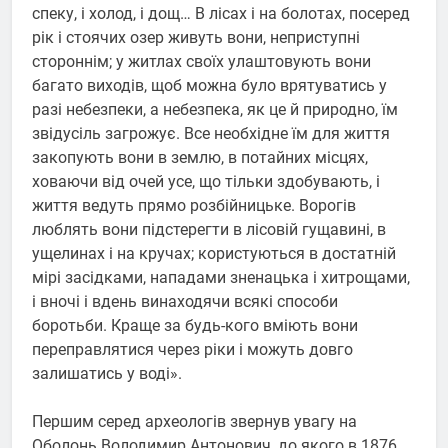
спеку, і холод, і дощ… В лісах і на болотах, посеред
рік і стоячих озер живуть вони, неприступні
стороннім; у житлах своїх улаштовують вони
багато виходів, щоб можна було врятуватись у
разі небезпеки, а небезпека, як це й природно, їм
звідусіль загрожує. Все необхідне їм для життя
закопують вони в землю, в потайних місцях,
ховаючи від очей усе, що тільки здобувають, і
життя ведуть прямо розбійницьке. Ворогів
люблять вони підстерегти в лісовій гущавині, в
ущелинах і на кручах; користуються в достатній
мірі засідками, нападами зненацька і хитрощами,
і вночі і вдень винаходячи всякі способи
боротьби. Краще за будь-кого вміють вони
переправлятися через ріки і можуть довго
залишатись у воді».
Першим серед археологів звернув увагу на
Оболонь Володимир Антонович, до якого в 1876