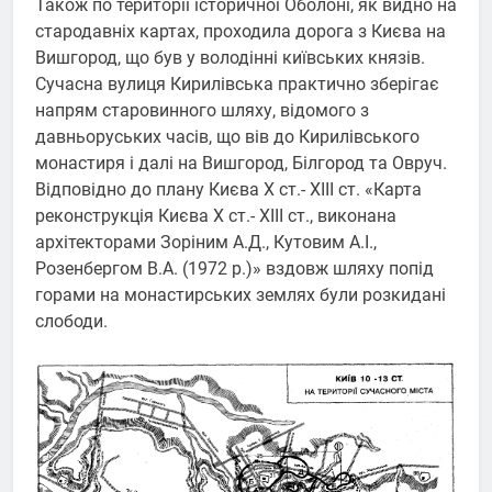
Також по території історичної Оболоні, як видно на
стародавніх картах, проходила дорога з Києва на
Вишгород, що був у володінні київських князів.
Сучасна вулиця Кирилівська практично зберігає
напрям старовинного шляху, відомого з
давньоруських часів, що вів до Кирилівського
монастиря і далі на Вишгород, Білгород та Овруч.
Відповідно до плану Києва Х ст.- ХІІІ ст. «Карта
реконструкція Києва Х ст.- ХІІІ ст., виконана
архітекторами Зоріним А.Д., Кутовим А.І.,
Розенбергом В.А. (1972 р.)» вздовж шляху попід
горами на монастирських землях були розкидані
слободи.