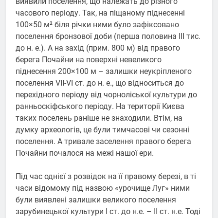
виявили поселення, що належать до різного
часового періоду. Так, на піщаному піднесенні
100×50 м² біля річки ними було зафіксовано
поселення бронзової доби (перша половина III тис.
до н. е.). А на захід (прим. 800 м) від правого
берега Почайни на поверхні невеликого
піднесення 200×100 м – залишки неукріпленого
поселення VII-VI ст. до н. е., що відноситься до
перехідного періоду від чорноліської культури до
ранньоскіфського періоду. На території Києва
таких поселень раніше не знаходили. Втім, на
думку археологів, це були тимчасові чи сезонні
поселення. А тривале заселення правого берега
Почайни почалося на межі нашої ери.
Під час однієї з розвідок на її правому березі, в ті
часи відомому під назвою «урочище Луг» ними
були виявлені залишки великого поселення
зарубинецької культури I ст. до н.е. – II ст. н.е. Тоді